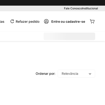
Pedido mínimo R$ 99,00
Fale Conosco
Institucional
tas
Refazer pedido
Relevância