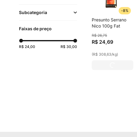
Embutidos e
-
8%
Subcategoria
Defumados
(
1
)
Presunto Serrano
Frios
(
1
)
Nico 100g Fat
Faixas de preço
R$
26
,
75
Presuntos
(
1
)
R$
24
,
69
R$ 24,00
R$ 30,00
(
R$ 308,63
/
kg
)