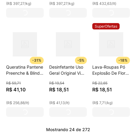
(
R$ 397,27
/
kg
)
(
R$ 397,27
/
kg
)
(
R$ 432,63
/
lt
)
SuperOfertas
-
31%
-
5%
-
18%
Queratina Pantene
Desinfetante Uso
Lava-Roupas Pó
Preenche & Blinda
Geral Original Vim
Explosão De Flores
Spray 160ml
Espuma Poderosa
Surf Pacote 2,4kg
R$
59
,
71
R$
19
,
54
R$
22
,
65
Frasco 450ml
R$
41
,
10
R$
18
,
51
R$
18
,
51
Borrifador
(
R$ 256,88
/
lt
)
(
R$ 41,13
/
lt
)
(
R$ 7,71
/
kg
)
Mostrando
24 de 272