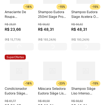
-
18%
-
15%
-
15%
Amaciante De
Shampoo Eudora
Shampoo Eudora
Roupa
250ml Siage Pro
Siage Acelera O
Concentrado
Cronology
Crescimento
R$
28
,
81
R$
56
,
62
R$
56
,
62
Lavanda Comfort
250ml
R$
23
,
66
R$
48
,
31
R$
48
,
31
Frasco 1,5l
Embalagem
(
R$ 15,77
/
lt
)
(
R$ 193,24
/
lt
)
(
R$ 193,24
/
lt
)
Econômica
SuperOfertas
-
18%
-
23%
-
15%
Condicionador
Máscara Seladora
Shampoo Siàge
Eudora Siàge
Eudora Siàge Liso
Liso Intenso
Acelera O
Intenso Pote 250g
Eudora 250ml
R$
61
,
77
R$
89
,
58
R$
56
,
62
Crescimento