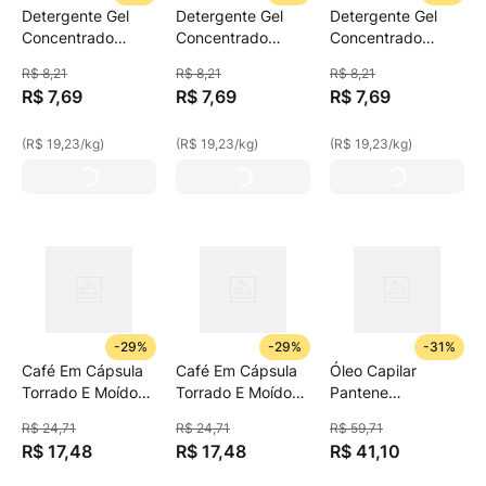
Detergente Gel
Detergente Gel
Detergente Gel
Concentrado
Concentrado
Concentrado
Limpol Neutro
Limpol Limão
Limpol Cereja E
R$
8
,
21
R$
8
,
21
R$
8
,
21
400g
400g
Hibísco 400g
R$
7
,
69
R$
7
,
69
R$
7
,
69
(
R$ 19,23
/
kg
)
(
R$ 19,23
/
kg
)
(
R$ 19,23
/
kg
)
-
29%
-
29%
-
31%
Café Em Cápsula
Café Em Cápsula
Óleo Capilar
Torrado E Moído
Torrado E Moído
Pantene
Espresso México
Lungo Andes
Finalizador
R$
24
,
71
R$
24
,
71
R$
59
,
71
Nescafé Farmers
Nescafé Farmers
Milagroso 95ml
R$
17
,
48
R$
17
,
48
R$
41
,
10
Origins Caixa 44g
Origins Caixa 44g
10 Unidades
10 Unidades