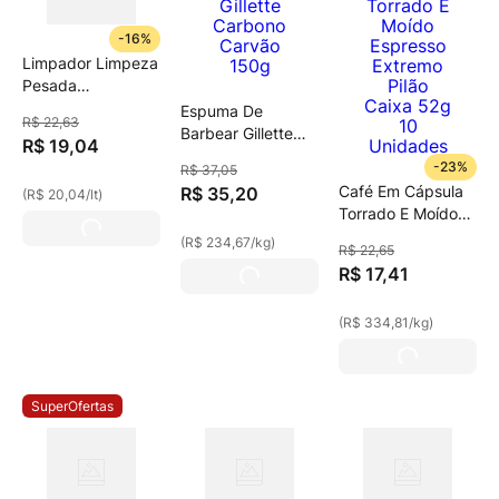
-
16%
Limpador Limpeza
Pesada
Bicarbonato Com
Espuma De
R$
22
,
63
Álcool Limão Veja
Barbear Gillette
R$
19
,
04
Power Fusion
Carbono Carvão
-
23%
R$
37
,
05
Frasco 950ml
150g
Café Em Cápsula
R$
35
,
20
(
R$ 20,04
/
lt
)
Torrado E Moído
Espresso Extremo
(
R$ 234,67
/
kg
)
R$
22
,
65
Pilão Caixa 52g 10
R$
17
,
41
Unidades
(
R$ 334,81
/
kg
)
SuperOfertas