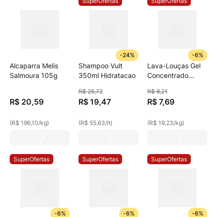
SuperOfertas
SuperOfertas
-
24%
-
6%
Alcaparra Melis
Shampoo Vult
Lava-Louças Gel
Salmoura 105g
350ml Hidratacao
Concentrado
Cristal Limpol
R$
25
,
72
R$
8
,
21
400g
R$
20
,
59
R$
19
,
47
R$
7
,
69
(
R$ 196,10
/
kg
)
(
R$ 55,63
/
lt
)
(
R$ 19,23
/
kg
)
SuperOfertas
SuperOfertas
SuperOfertas
-
6%
-
6%
-
6%