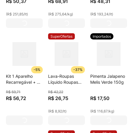
R$
50
,
37
R$
68
,
91
R$
48
,
31
200ml
(
R$ 251,85
/
lt
)
(
R$ 275,64
/
kg
)
(
R$ 193,24
/
lt
)
SuperOfertas
Importados
-
5%
-
37%
Kit 1 Aparelho
Lava-Roupas
Pimenta Jalapeno
Recarregável + 3
Líquido Roupas
Melis Verde 150g
Cargas Para
Brancas E
R$
59
,
71
R$
42
,
22
Barbear Gillette
Coloridas Coco &
R$
56
,
72
R$
26
,
75
R$
17
,
50
Mach3.
Baunilha Girando
Sol Frasco 3l
(
R$ 8,92
/
lt
)
(
R$ 116,67
/
kg
)