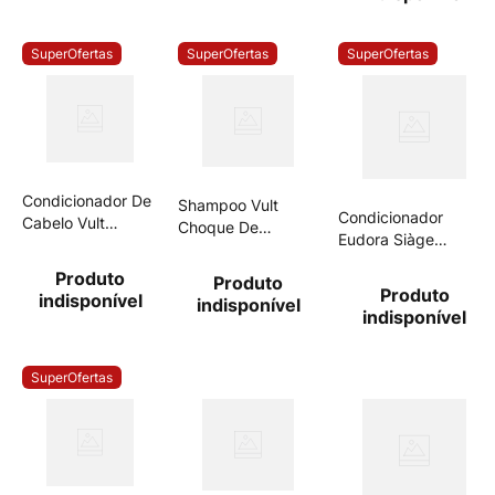
SuperOfertas
SuperOfertas
SuperOfertas
Condicionador De
Shampoo Vult
Condicionador
Cabelo Vult
Choque De
Eudora Siàge
Choque De
Reconstrução
Resgate Imediato
Reconstrução
350ml
Produto
Produto
200ml
325ml
Produto
indisponível
indisponível
indisponível
SuperOfertas