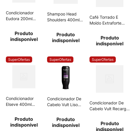
Condicionador
Shampoo Head
Café Torrado E
Eudora 200ml
Shoulders 400ml
Moído Extraforte
Sia.Liso Int
Crescimento
Damasco Pouch
Produto
Produto
500g
Produto
indisponível
indisponível
indisponível
SuperOfertas
SuperOfertas
SuperOfertas
Condicionador
Condicionador De
Condicionador De
Elseve 400ml
Cabelo Vult Liso
Cabelo Vult Recarga
Cachos Sonhos
Profundo 325ml
De Hidratação
Produto
Produto
325ml
Produto
indisponível
indisponível
indisponível