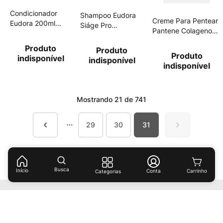
Condicionador
Shampoo Eudora
Creme Para Pentear
Eudora 200ml
Siáge Pro
Pantene Colageno
Sia.Nutri Ros
Cronology Curvas
Hidrata & Resgata
250ml
Produto
Produto
240g
Produto
indisponível
indisponível
indisponível
Mostrando
21 de 741
29
30
31
Busca
Início
Conta
Categorias
Receba ofertas e descontos exclusivos!