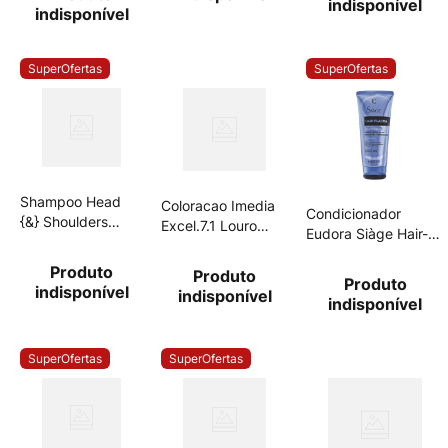
indisponível
indisponível
orgânico
SuperOfertas
SuperOfertas
Shampoo Head
Coloracao Imedia
Condicionador
{&} Shoulders
Excel.7.1 Louro
Eudora Siàge Hair-
400ml 3 Em 1
Acinz
Plastia 200ml
Produto
Produto
Produto
indisponível
indisponível
indisponível
SuperOfertas
SuperOfertas