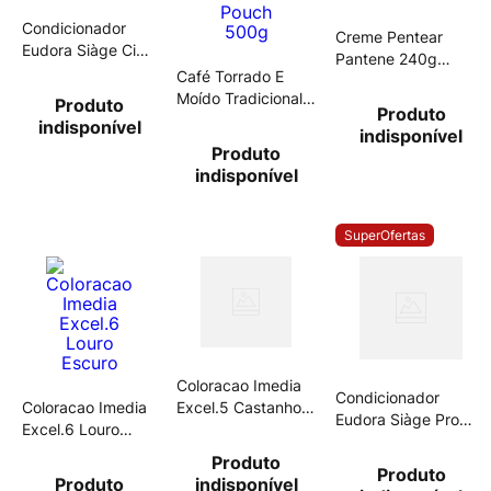
Condicionador
Creme Pentear
Eudora Siàge Cica
Pantene 240g
Therapy 200ml
Café Torrado E
Restauracao
Moído Tradicional
Produto
Produto
Damasco Pouch
indisponível
indisponível
500g
Produto
indisponível
SuperOfertas
Coloracao Imedia
Condicionador
Coloracao Imedia
Excel.5 Castanho
Eudora Siàge Pro
Excel.6 Louro
Claro
Cronology 200ml
Escuro
Produto
Produto
Produto
indisponível