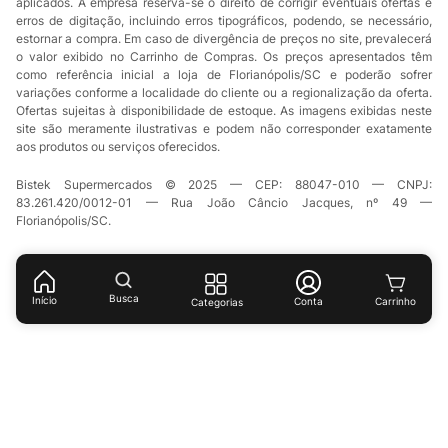
aplicados. A empresa reserva-se o direito de corrigir eventuais ofertas e
erros de digitação, incluindo erros tipográficos, podendo, se necessário,
estornar a compra. Em caso de divergência de preços no site, prevalecerá
o valor exibido no Carrinho de Compras. Os preços apresentados têm
como referência inicial a loja de Florianópolis/SC e poderão sofrer
variações conforme a localidade do cliente ou a regionalização da oferta.
Ofertas sujeitas à disponibilidade de estoque. As imagens exibidas neste
site são meramente ilustrativas e podem não corresponder exatamente
aos produtos ou serviços oferecidos.
Bistek Supermercados © 2025 — CEP: 88047-010 — CNPJ:
83.261.420/0012-01 — Rua João Câncio Jacques, nº 49 —
Florianópolis/SC.
Busca
Início
Conta
Categorias