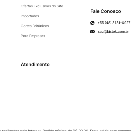
Ofertas Exclusivas do Site
Fale Conosco
Importados
+55 (48) 3181-0927
Cortes Britânicos
sac@bistek.com.br
Para Empresas
Atendimento
ealizadas pela Internet. Pedido mínimo de R$ 99,00. Frete grátis para compra