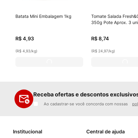
Batata Mini Embalagem 1kg
Tomate Salada Fresh&
350g Pote Aprox. 3 un
R$
4
,
93
R$
8
,
74
(
R$ 4,93
/
kg
)
(
R$ 24,97
/
kg
)
Receba ofertas e descontos exclusivo
Ao cadastrar-se você concorda com nossas
pol
Institucional
Central de ajuda