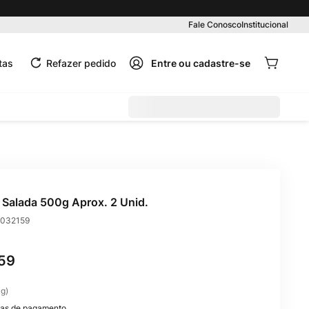
Pedido mínimo R$ 99,00
Fale Conosco
Institucional
tas
Refazer pedido
 Salada 500g Aprox. 2 Unid.
032159
59
kg
)
as de pagamento