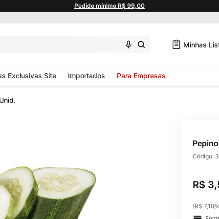
Pedido mínimo R$ 99,00
Minhas Lis
as Exclusivas Site
Importados
Para Empresas
Unid.
Pepino
Código:
3
R$
3
,
(
R$ 7,18
/
Form