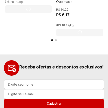
Queimado
(
R$ 28,30
/
kg
)
R$
10
,
29
R$
6
,
17
(
R$ 18,42
/
kg
)
Receba ofertas e descontos exclusivos!
Cadastrar