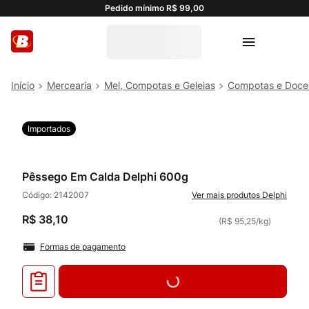
Pedido mínimo R$ 99,00
Mercearia
Mel, Compotas e Geleias
Compotas e Doce
Importados
Pêssego Em Calda Delphi 600g
Código:
2142007
Delphi
R$
38
,
10
(
R$ 95,25
/
kg
)
Formas de pagamento