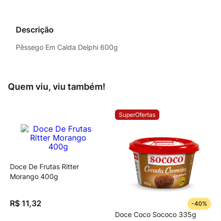
Descrição
Pêssego Em Calda Delphi 600g
Quem viu, viu também!
SuperOfertas
Doce De Frutas Ritter
Morango 400g
R$
11
,
32
-
40%
Doce Coco Sococo 335g