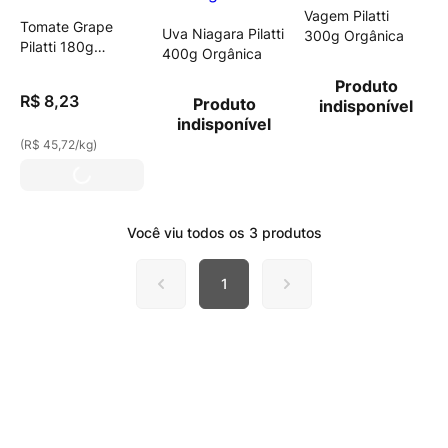
Vagem Pilatti
Tomate Grape
Uva Niagara Pilatti
300g Orgânica
Pilatti 180g
400g Orgânica
Orgânico
Produto
R$
8
,
23
Produto
indisponível
indisponível
(
R$ 45,72
/
kg
)
Você viu todos os
3
produtos
1