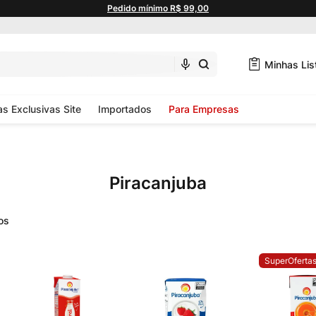
Pedido mínimo R$ 99,00
Minhas Lis
as Exclusivas Site
Importados
Para Empresas
Piracanjuba
SuperOferta