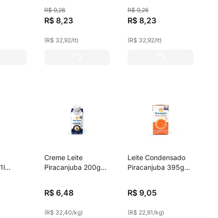
es And
Pasta De Amendoim
Force Banoffee 23g
R$
9
,
26
R$
9
,
26
23g De Proteína
De Proteínas Zero
R$
8
,
23
R$
8
,
23
ero
Zero Lactose 250ml
Lactose 250ml
0ml
(
R$ 32,92
/
lt
)
(
R$ 32,92
/
lt
)
Creme Leite
Leite Condensado
1l
Piracanjuba 200g
Piracanjuba 395g
 A2
Gourmet
S/Lact
R$
6
,
48
R$
9
,
05
(
R$ 32,40
/
kg
)
(
R$ 22,91
/
kg
)