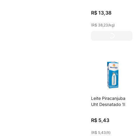
Zero Lactose
Leites Condensados
(
1
)
R$
13
,
38
(
R$ 38,23
/
kg
)
Leite Piracanjuba
Uht Desnatado 1l
R$
5
,
43
(
R$ 5,43
/
lt
)