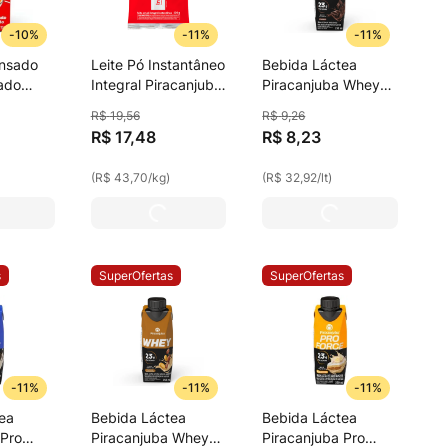
-
10%
-
11%
-
11%
ensado
Leite Pó Instantâneo
Bebida Láctea
ado
Integral Piracanjuba
Piracanjuba Whey
 395g
400g
Cacau 23g De
R$
19
,
56
R$
9
,
26
Proteína Zero
R$
17
,
48
R$
8
,
23
Lactose 250ml
(
R$ 43,70
/
kg
)
(
R$ 32,92
/
lt
)
s
SuperOfertas
SuperOfertas
-
11%
-
11%
-
11%
ea
Bebida Láctea
Bebida Láctea
 Pro
Piracanjuba Whey
Piracanjuba Pro