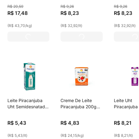
Desnatado
Frutas Vermelhas
Force Cooki
R$
20
,
59
R$
9
,
26
R$
9
,
26
Instantâneo 400g
23g De Proteína
Cream 23g
R$
17
,
48
R$
8
,
23
R$
8
,
23
Zero Lactose 250ml
Proteínas Z
Lactose 25
(
R$ 43,70
/
kg
)
(
R$ 32,92
/
lt
)
(
R$ 32,92
/
lt
)
Leite Piracanjuba
Creme De Leite
Leite Uht
Uht Semidesnatado
Piracanjuba 200g
Piracanjuba 
1l
Zero Lactos
Semidesnat
R$
5
,
43
R$
4
,
83
R$
8
,
21
(
R$ 5,43
/
lt
)
(
R$ 24,15
/
kg
)
(
R$ 8,21
/
lt
)