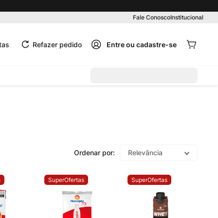
Fale Conosco
Institucional
tas
Refazer pedido
Relevância
s
SuperOfertas
SuperOfertas