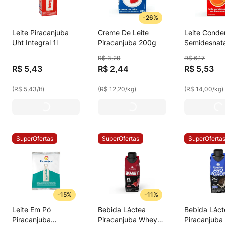
-
26%
Leite Piracanjuba
Creme De Leite
Leite Cond
Uht Integral 1l
Piracanjuba 200g
Semidesnat
Piracanjuba
R$
3
,
29
R$
6
,
17
R$
5
,
43
R$
2
,
44
R$
5
,
53
(
R$ 5,43
/
lt
)
(
R$ 12,20
/
kg
)
(
R$ 14,00
/
kg
)
SuperOfertas
SuperOfertas
SuperOferta
-
15%
-
11%
Leite Em Pó
Bebida Láctea
Bebida Láct
Piracanjuba
Piracanjuba Whey
Piracanjuba