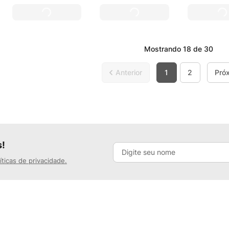
Mostrando
18 de 30
1
2
s!
íticas de privacidade.
Mais Buscados
Segunda a sexta-fei
Ofertas Exclusivas do Site