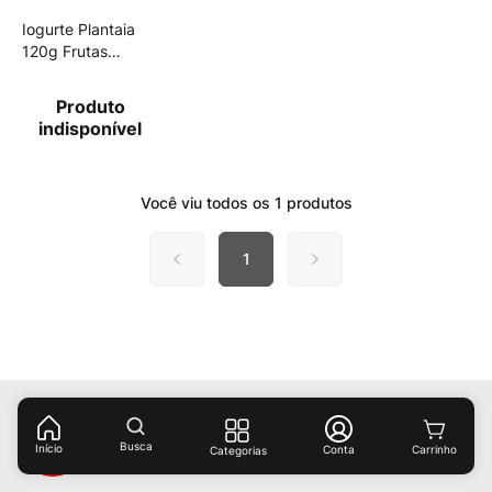
Iogurte Plantaia
120g Frutas
Vermelhas
Produto
indisponível
Você viu todos os
1
produtos
1
Receba ofertas e descontos exclusivos!
Busca
Início
Conta
Categorias