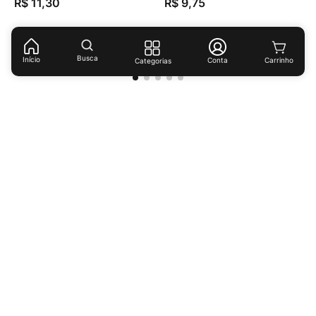
R$
11
,
30
R$
9
,
75
(
R$ 56,50
/
kg
)
(
R$ 48,75
/
kg
)
Busca
Início
Conta
Categorias
Receba ofertas e descontos exclusivos!
Cadastrar
Ao cadastrar-se você concorda com nossas
políticas de
privacidade.