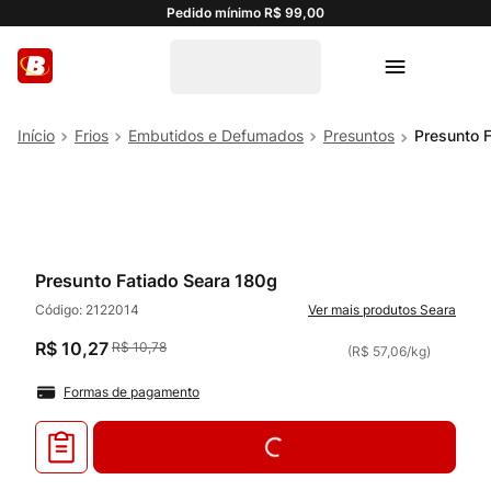
Pedido mínimo R$ 99,00
Frios
Embutidos e Defumados
Presuntos
Presunto 
Presunto Fatiado Seara 180g
Código:
2122014
Seara
R$
10
,
27
R$
10
,
78
(
R$ 57,06
/
kg
)
Formas de pagamento