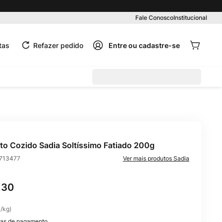
Fale Conosco
Institucional
tas
Refazer pedido
to Cozido Sadia Soltíssimo Fatiado 200g
713477
Sadia
,
30
0
/
kg
)
as de pagamento