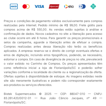
Preços e condições de pagamento válidos exclusivamente para compras
realizadas pela Internet. Pedido mínimo de R$ 99,00. Frete grátis para
compras acima de R$ 550,00. As vendas estão sujeitas à análise e
confirmação de dados. Novos cadastros no site: a liberação para acesso
ao clube ocorre em até 6 horas. Para garantir os preços promocionais e
selos da campanha, aguarde a liberação antes de efetuar a compra.
Compras realizadas antes dessa liberação não terão os benefícios
aplicados. A empresa reserva-se o direito de corrigir eventuais ofertas e
erros de digitação, incluindo erros tipográficos, podendo, se necessário,
estornar a compra. Em caso de divergência de preços no site, prevalecerá
o valor exibido no Carrinho de Compras. Os preços apresentados têm
como referência inicial a loja de Florianópolis/SC e poderão sofrer
variações conforme a localidade do cliente ou a regionalização da oferta.
Ofertas sujeitas à disponibilidade de estoque. As imagens exibidas neste
site são meramente ilustrativas e podem não corresponder exatamente
aos produtos ou serviços oferecidos.
Bistek Supermercados © 2025 — CEP: 88047-010 — CNPJ:
83.261.420/0012-01 — Rua João Câncio Jacques, nº 49 —
Florianópolis/SC.