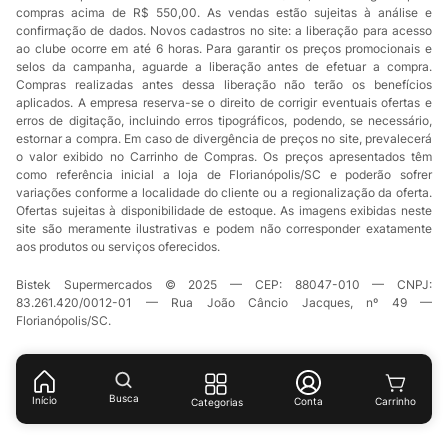
compras acima de R$ 550,00. As vendas estão sujeitas à análise e
confirmação de dados. Novos cadastros no site: a liberação para acesso
ao clube ocorre em até 6 horas. Para garantir os preços promocionais e
selos da campanha, aguarde a liberação antes de efetuar a compra.
Compras realizadas antes dessa liberação não terão os benefícios
aplicados. A empresa reserva-se o direito de corrigir eventuais ofertas e
erros de digitação, incluindo erros tipográficos, podendo, se necessário,
estornar a compra. Em caso de divergência de preços no site, prevalecerá
o valor exibido no Carrinho de Compras. Os preços apresentados têm
como referência inicial a loja de Florianópolis/SC e poderão sofrer
variações conforme a localidade do cliente ou a regionalização da oferta.
Ofertas sujeitas à disponibilidade de estoque. As imagens exibidas neste
site são meramente ilustrativas e podem não corresponder exatamente
aos produtos ou serviços oferecidos.
Bistek Supermercados © 2025 — CEP: 88047-010 — CNPJ:
83.261.420/0012-01 — Rua João Câncio Jacques, nº 49 —
Florianópolis/SC.
Busca
Início
Conta
Categorias