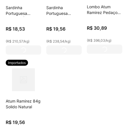
Lombo Atum
Sardinha
Sardinha
Ramirez Pedaços
Portuguesa
Portuguesa
Azeite 78g
Ramirez Óleo 88g
Ramirez Em Molho
De Tomate 82g
R$
30
,
89
R$
18
,
53
R$
19
,
56
(
R$ 396,03
/
kg
)
(
R$ 210,57
/
kg
)
(
R$ 238,54
/
kg
)
Importados
Atum Ramirez 84g
Solido Natural
R$
19
,
56