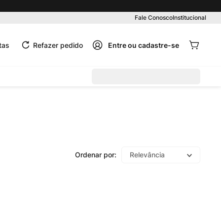
Pedido mínimo R$ 99,00
Fale Conosco
Institucional
tas
Refazer pedido
Relevância