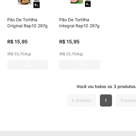
Pão De Tortilha
Pão De Tortilha
Original Rap10 297g
Integral Rap10 297g
R$
15
,
95
R$
15
,
95
(
R$ 53,70
/
kg
)
(
R$ 53,70
/
kg
)
Você viu todos os
3
produtos
1