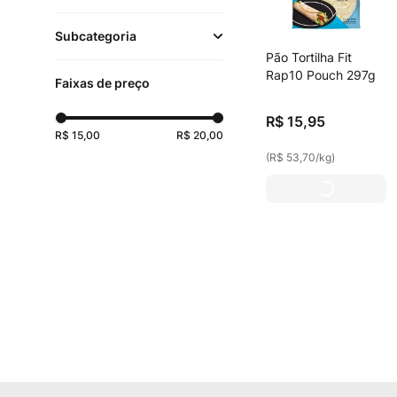
Pães
(
1
)
Subcategoria
Pão Tortilha Fit
Padaria
(
3
)
Rap10 Pouch 297g
Faixas de preço
Funcionais e Integrais
R$
15
,
95
(
1
)
R$ 15,00
R$ 20,00
(
R$ 53,70
/
kg
)