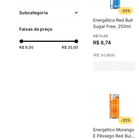
Energéticos e
-
23%
Subcategoria
Isotônicos
(
10
)
Energético Red Bull
Bebidas
(
11
)
Sugar Free, 250ml
Faixas de preço
R$
11
,
32
Energéticos
(
10
)
R$
8
,
74
R$ 8,00
R$ 20,00
(
R$ 34,96
/
lt
)
-
23%
Energético Morango
E Pêssego Red Bull,