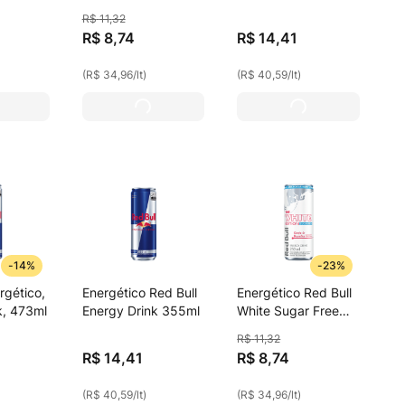
gar Free
250ml
R$
11
,
32
R$
8
,
74
R$
14
,
41
(
R$ 34,96
/
lt
)
(
R$ 40,59
/
lt
)
-
14%
-
23%
rgético,
Energético Red Bull
Energético Red Bull
k, 473ml
Energy Drink 355ml
White Sugar Free
250ml
R$
11
,
32
R$
14
,
41
R$
8
,
74
(
R$ 40,59
/
lt
)
(
R$ 34,96
/
lt
)