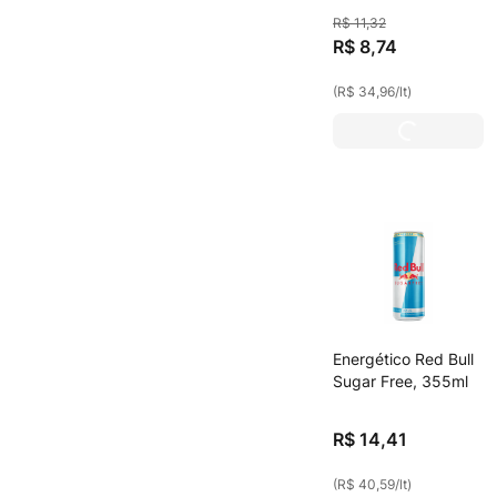
250ml
R$
11
,
32
R$
8
,
74
(
R$ 34,96
/
lt
)
Energético Red Bull
Sugar Free, 355ml
R$
14
,
41
(
R$ 40,59
/
lt
)