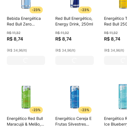
-
23%
-
23%
Bebida Energética
Red Bull Energético,
Energético T
Red Bull Zero
Energy Drink, 250ml
Red Bull 25
Açúcar, 250ml
R$
11
,
32
R$
11
,
32
R$
11
,
32
R$
8
,
74
R$
8
,
74
R$
8
,
74
(
R$ 34,96
/
lt
)
(
R$ 34,96
/
lt
)
(
R$ 34,96
/
lt
)
-
23%
-
23%
Energético Red Bull
Energético Cereja E
Energético R
Maracujá & Melão,
Frutas Silvestres
Ice Blueberr