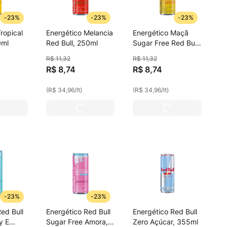
-
23%
-
23%
-
23%
ropical
Energético Melancia
Energético Maçã
0ml
Red Bull, 250ml
Sugar Free Red Bull,
250ml
R$
11
,
32
R$
11
,
32
R$
8
,
74
R$
8
,
74
(
R$ 34,96
/
lt
)
(
R$ 34,96
/
lt
)
-
23%
-
23%
ed Bull
Energético Red Bull
Energético Red Bull
y E
Sugar Free Amora,
Zero Açúcar, 355ml