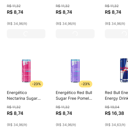
250ml
Red Bull 250ml
Baunilha Su
R$
11
,
32
R$
11
,
32
R$
11
,
32
250ml
R$
8
,
74
R$
8
,
74
R$
8
,
74
(
R$ 34,96
/
lt
)
(
R$ 34,96
/
lt
)
(
R$ 34,96
/
lt
)
-
23%
-
23%
Energético
Energético Red Bull
Red Bull Ene
Nectarina Sugar
Sugar Free Pomelo,
Energy Drin
Free Red Bull, 250ml
250ml
R$
11
,
32
R$
11
,
32
R$
19
,
04
R$
8
,
74
R$
8
,
74
R$
16
,
38
(
R$ 34,96
/
lt
)
(
R$ 34,96
/
lt
)
(
R$ 34,63
/
lt
)