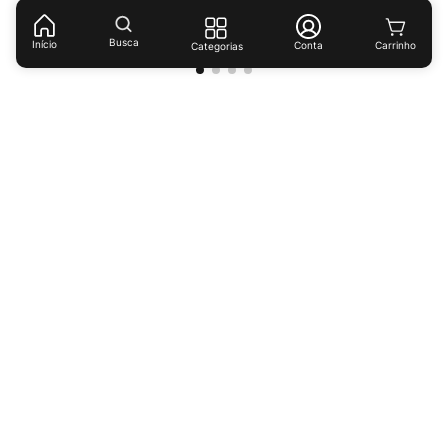
(
R$ 4,11
/
lt
)
Busca
Início
Conta
Categorias
Receba ofertas e descontos exclusivos!
Cadastrar
Ao cadastrar-se você concorda com nossas
políticas de
privacidade.