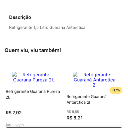
Descrição
Refrigerante 1,5 Litro Guaraná Antarctica
Quem viu, viu também!
-
17%
Refrigerante Guaraná Pureza
Refrigerante Guaraná
2l.
Antarctica 2l
R$
9
,
88
R$
7
,
92
R$
8
,
21
(
R$ 3,96
/
lt
)