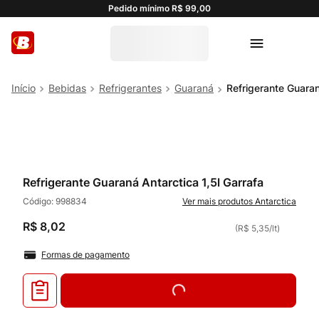
Pedido mínimo R$ 99,00
Bebidas
Refrigerantes
Guaraná
Refrigerante Guaran
Refrigerante Guaraná Antarctica 1,5l Garrafa
Código:
998834
Antarctica
R$
8
,
02
(
R$ 5,35
/
lt
)
Formas de pagamento