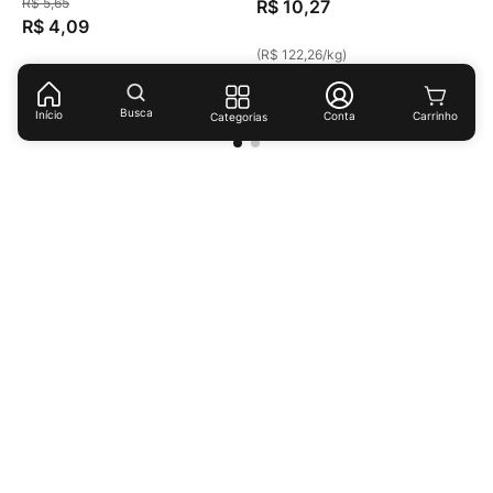
R$
5
,
65
R$
10
,
27
R$
4
,
09
(
R$ 122,26
/
kg
)
(
R$ 68,17
/
kg
)
Busca
Início
Conta
Categorias
Receba ofertas e descontos exclusivos!
Cadastrar
Ao cadastrar-se você concorda com nossas
políticas de