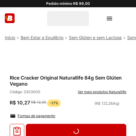
Pedido mínimo R$ 99,00
Bem Estar e Equilíbrio
Sem Glúten e sem Lactose
Sem
Rice Cracker Original Naturallife 84g Sem Glúten
Vegano
Código:
2303000
Naturallife
R$
10
,
27
R$
12
,
35
-
17%
(
R$ 122,26
/
kg
)
Formas de pagamento