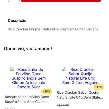
Descrição
Rice Cracker Original Naturallife 84g Sem Glúten Vegano
Quem viu, viu também!
-
17%
-
28%
Rice Cracker Sabor Queijo
Rosquinha de Polvilho Doce
Natural Life 84g Sem Glúten
Suspirolândia Sem Gluten
Vegano
R$
12
,
35
Artesanale Pacote 60gr