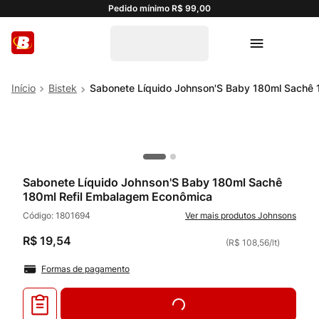
Pedido mínimo R$ 99,00
Bistek
Sabonete Líquido Johnson'S Baby 180ml Sachê 
Sabonete Líquido Johnson'S Baby 180ml Sachê
180ml Refil Embalagem Econômica
Código:
1801694
Johnsons
R$
19
,
54
(
R$ 108,56
/
lt
)
Formas de pagamento