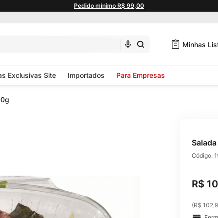
Pedido mínimo R$ 99,00
Minhas Lis
as Exclusivas Site
Importados
Para Empresas
00g
Salada
Código:
1
R$
10
(
R$ 102,
Form