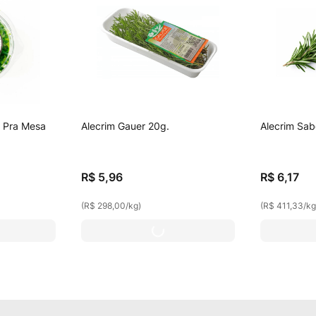
 Pra Mesa
Alecrim Gauer 20g.
Alecrim Sab
R$
5
,
96
R$
6
,
17
(
R$ 298,00
/
kg
)
(
R$ 411,33
/
k