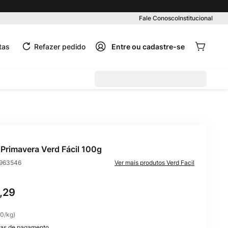
Fale Conosco
Institucional
tas
Refazer pedido
 Primavera Verd Fácil 100g
963546
Verd Facil
,
29
90
/
kg
)
as de pagamento