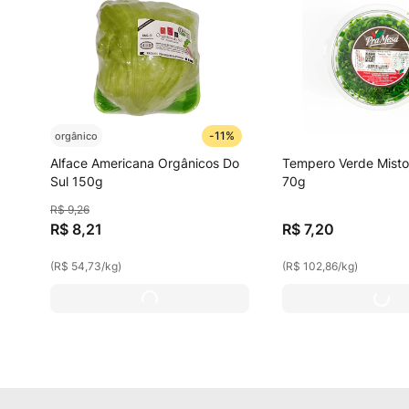
-
11%
orgânico
Alface Americana Orgânicos Do
Tempero Verde Misto
Sul 150g
70g
R$
9
,
26
R$
8
,
21
R$
7
,
20
(
R$ 54,73
/
kg
)
(
R$ 102,86
/
kg
)