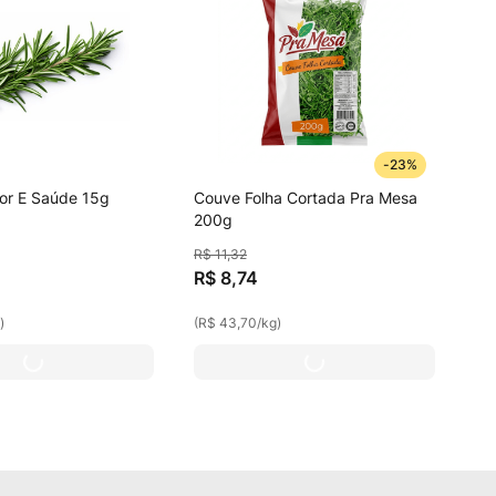
-
23%
or E Saúde 15g
Couve Folha Cortada Pra Mesa
200g
R$
11
,
32
R$
8
,
74
g
)
(
R$ 43,70
/
kg
)