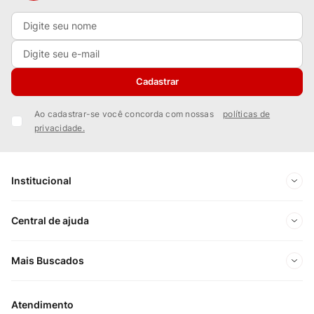
Cadastrar
Ao cadastrar-se você concorda com nossas
políticas de
privacidade.
Institucional
Sobre Nós
Central de ajuda
Nossas Lojas
Minha conta
Mais Buscados
Trabalhe conosco
Meus pedidos
Ofertas Exclusivas do Site
Privacidade e Segurança
Atendimento
Acompanhe seu pedido