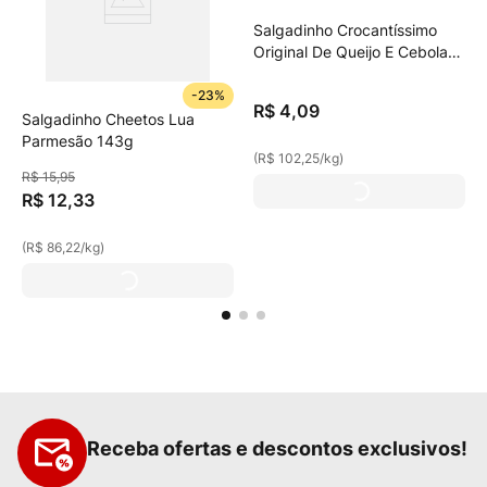
Salgadinho Crocantíssimo
Original De Queijo E Cebola
40g
-
23%
R$
4
,
09
Salgadinho Cheetos Lua
Parmesão 143g
(
R$ 102,25
/
kg
)
R$
15
,
95
R$
12
,
33
(
R$ 86,22
/
kg
)
Receba ofertas e descontos exclusivos!