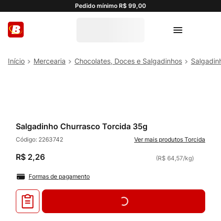
Pedido mínimo R$ 99,00
Mercearia
Chocolates, Doces e Salgadinhos
Salgadin
Salgadinho Churrasco Torcida 35g
Código:
2263742
Torcida
R$
2
,
26
(
R$ 64,57
/
kg
)
Formas de pagamento