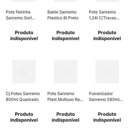
Pote Feirinha
Balde Sanremo
Pote Sanremo
Sanremo Sort
Plastico 8l Preto
1,24l C/Travas
Sr10/43
Retang.Baixo
Produto
Produto
Produto
indisponível
indisponível
indisponível
Cj.Potes Sanremo
Pote Sanremo
Pulverizador
800ml Quadrado
Plast.Multiuso Red
Sanremo 580ml
175ml
Transp
Produto
Produto
Produto
indisponível
indisponível
indisponível