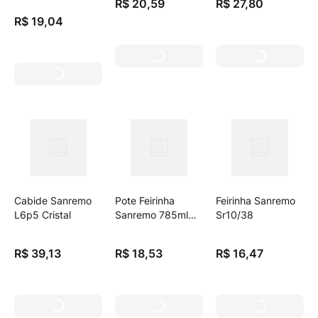
R$
20
,
59
R$
27
,
80
R$
19
,
04
Cabide Sanremo
Pote Feirinha
Feirinha Sanremo
L6p5 Cristal
Sanremo 785ml
Sr10/38
C/3
R$
39
,
13
R$
18
,
53
R$
16
,
47