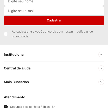
Cadastrar
Ao cadastrar-se você concorda com nossas
políticas de
privacidade.
Institucional
Sobre Nós
Central de ajuda
Nossas Lojas
Minha conta
Mais Buscados
Trabalhe conosco
Meus pedidos
Ofertas Exclusivas do Site
Privacidade e Segurança
Atendimento
Acompanhe seu pedido
Importados
Panfletos lojas físicas
Segunda a sexta-feira / 8h às 18h