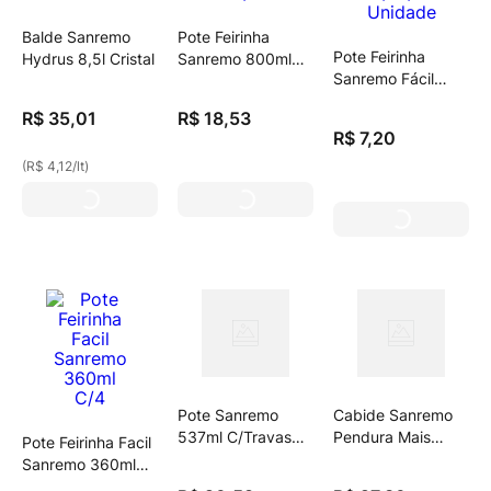
Balde Sanremo
Pote Feirinha
Pote Feirinha
Hydrus 8,5l Cristal
Sanremo 800ml
Sanremo Fácil
C/3
Sr/10/35 Unidade
R$
35
,
01
R$
18
,
53
R$
7
,
20
(
R$ 4,12
/
lt
)
Pote Sanremo
Cabide Sanremo
537ml C/Travas
Pendura Mais
Pote Feirinha Facil
Retangular
L6p5 Preto
Sanremo 360ml
C/4