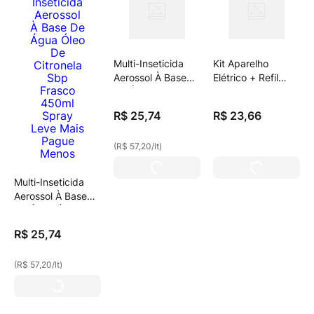
Multi-Inseticida
Kit Aparelho
Aerossol À Base
Elétrico + Refil
De Água Sbp
Repelente Líquido
Frasco 450ml
Sbp 32,9ml
R$
25
,
74
R$
23
,
66
Spray Leve Mais
Pague Menos
(
R$ 57,20
/
lt
)
Multi-Inseticida
Aerossol À Base
De Água Óleo De
Citronela Sbp
R$
25
,
74
Frasco 450ml
Spray Leve Mais
(
R$ 57,20
/
lt
)
Pague Menos