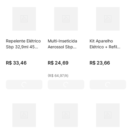
Repelente Elétrico
Multi-Inseticida
Kit Aparelho
Sbp 32,9ml 45
Aerossol Sbp
Elétrico + Refil
Noites Refil 50%
Frasco 380ml
Repelente Líquido
Desconto
Spray Embalagem
Cheiro Suave Sbp
R$
33
,
46
R$
24
,
69
R$
23
,
66
Econômica
32,9ml
(
R$ 64,97
/
lt
)