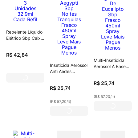
Repelente Líquido
Elétrico Sbp Caixa
3 Unidades 32,9ml
Cada Refil
R$
42
,
84
Multi-Inseticida
Inseticida Aerossol
Aerossol À Base
Anti Aedes
De Água Óleo De
Aegypti Sbp
Eucalipto Sbp
R$
25
,
74
Noites Tranquilas
Frasco 450ml
R$
25
,
74
Frasco 450ml
Spray Leve Mais
Spray Leve Mais
(
R$ 57,20
/
lt
)
Pague Menos
(
R$ 57,20
/
lt
)
Pague Menos