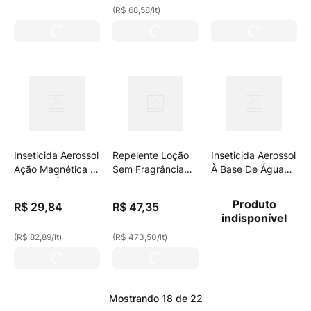
(
R$ 68,58
/
lt
)
Econômica
Inseticida Aerossol
Repelente Loção
Inseticida Aerossol
Ação Magnética À
Sem Fragrância
À Base De Água
Base De Água Sbp
Sbp Baby Caixa
Sbp Ultra Spray
Spray 360ml
100ml
360ml
Produto
R$
29
,
84
R$
47
,
35
indisponível
(
R$ 82,89
/
lt
)
(
R$ 473,50
/
lt
)
Mostrando
18 de 22