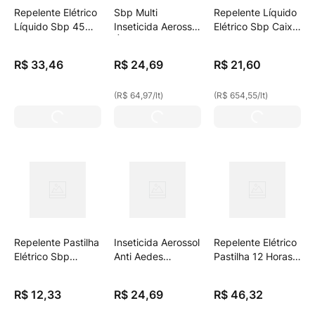
Repelente Elétrico
Sbp Multi
Repelente Líquido
Líquido Sbp 45
Inseticida Aerossol
Elétrico Sbp Caixa
Noites Cheiro
Óleo De Eucalipto
32,9ml Refil
Suave Com 2
380ml Embalagem
R$
33
,
46
R$
24
,
69
R$
21
,
60
Unidades De
Econômica
32.9ml
(
R$ 64,97
/
lt
)
(
R$ 654,55
/
lt
)
Repelente Pastilha
Inseticida Aerossol
Repelente Elétrico
Elétrico Sbp
Anti Aedes
Pastilha 12 Horas
Noites Tranquilas
Aegypti Sbp
Contém 1 Aparelho
Pacote Leve 12
Noites Tranquilas
E 4 Pastilhas, Sbp
R$
12
,
33
R$
24
,
69
R$
46
,
32
Pague 10
Frasco 360ml
Unidades Refil
Spray Embalagem