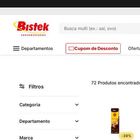
Busca multi (ex.: sal, ovo)
Departamentos
Cupom de Desconto
Ofert
Bebidas Quentes 🫖
72
Produtos
Filtros
Categoria
Departamento
Cafés
(
52
)
-
39%
Marca