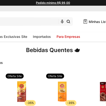
Pedido mínimo R$ 99,00
Minhas Lis
as Exclusivas Site
Importados
Para Empresas
Bebidas Quentes 🫖
Oferta Site
Oferta Site
-
35%
-
35%