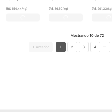
(
R$ 154,44
/
kg
)
(
R$ 86,50
/
kg
)
(
R$ 291,33
/
kg
Mostrando
10 de 72
1
2
3
4