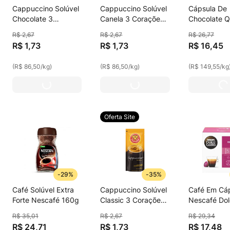
Cappuccino Solúvel
Cappuccino Solúvel
Cápsula De
Chocolate 3
Canela 3 Corações
Chocolate 
Corações Envelope
Envelope 20g
Chocolatto 
R$
2
,
67
R$
2
,
67
R$
26
,
77
20g
Corações 10
R$
1
,
73
R$
1
,
73
R$
16
,
45
(
R$ 86,50
/
kg
)
(
R$ 86,50
/
kg
)
(
R$ 149,55
/
kg
Oferta Site
-
29%
-
35%
Café Solúvel Extra
Cappuccino Solúvel
Café Em Cá
Forte Nescafé 160g
Classic 3 Corações
Nescafé Do
Envelope 20g
Gusto Espre
R$
35
,
01
R$
2
,
67
R$
29
,
34
Cápsulas
R$
24
,
71
R$
1
,
73
R$
17
,
48