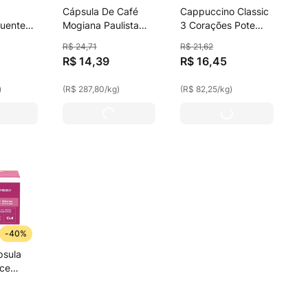
Cápsula De Café
Cappuccino Classic
Quente
Mogiana Paulista
3 Corações Pote
3
Compatível Com
200g
R$
24
,
71
R$
21
,
62
 Unid
Nespresso 3
R$
14
,
39
R$
16
,
45
Corações 10
Unidades
)
(
R$ 287,80
/
kg
)
(
R$ 82,25
/
kg
)
-
40%
psula
lce
sso 10