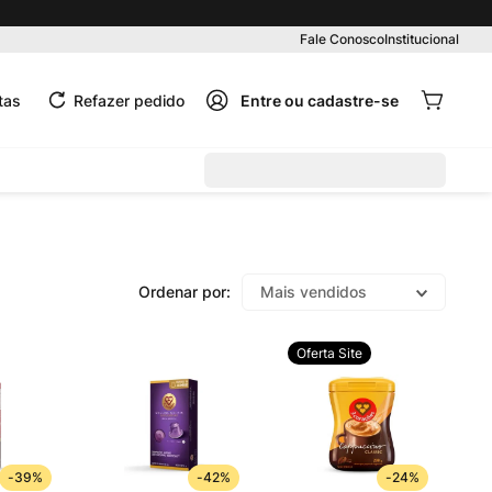
Pedido mínimo R$ 99,00
Fale Conosco
Institucional
tas
Refazer pedido
Mais vendidos
Oferta Site
-
39%
-
42%
-
24%