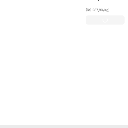
Corações 10
(
3
)
Unidades
(
R$ 287,80
/
kg
)
Descafeinados
(
1
)