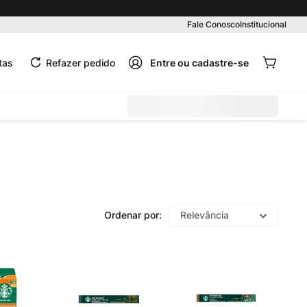
Pedido mínimo R$ 99,00
Fale Conosco
Institucional
tas
Refazer pedido
Relevância