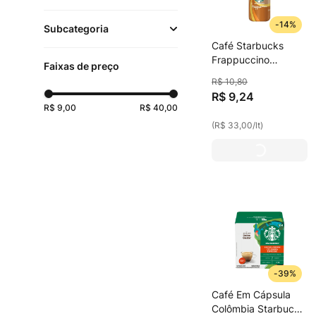
Cafés
(
16
)
-
14%
Subcategoria
Leites e Bebidas
Café Starbucks
Mercearia
(
16
)
Lácteas
(
2
)
Frappuccino
Faixas de preço
Caramelo 280ml
Bebidas
(
2
)
R$
10
,
80
Cápsulas Nespresso
R$
9
,
24
(
9
)
R$ 9,00
R$ 40,00
(
R$ 33,00
/
lt
)
Especiais
(
4
)
Cápsulas Dolce Gusto
(
3
)
-
39%
Café Em Cápsula
Colômbia Starbucks