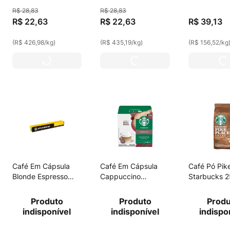
Shot Com 10
Guatemala Com 10
250g
R$
28
,
83
R$
28
,
83
Capsulas 57g
Cápsulas 57g
R$
22
,
63
R$
22
,
63
R$
39
,
13
(
R$ 426,98
/
kg
)
(
R$ 435,19
/
kg
)
(
R$ 156,52
/
kg
Café Em Cápsula
Café Em Cápsula
Café Pó Pik
Blonde Espresso
Cappuccino
Starbucks 
Starbucks 53g
Starbucks 100g
Produto
Produto
Prod
indisponível
indisponível
indispo