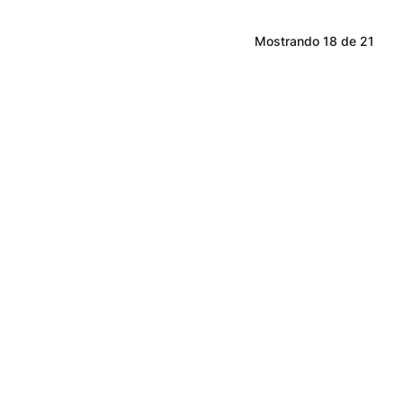
Mostrando
18 de 21
1
2
s!
íticas de privacidade.
Mais Buscados
Segunda a sexta-fei
Ofertas Exclusivas do Site
Fale Conosco
Importados