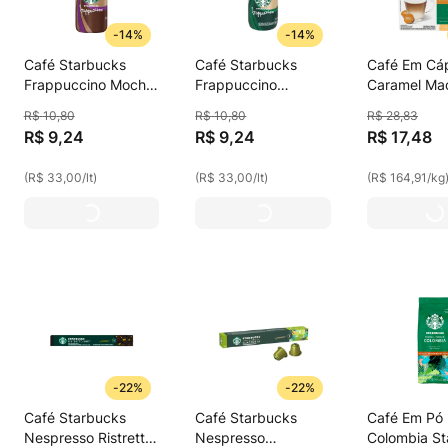
-
14%
-
14%
Café Starbucks
Café Starbucks
Café Em Cá
Frappuccino Mocha
Frappuccino
Caramel Ma
280ml
Classico 280ml
Starbucks 
R$
10
,
80
R$
10
,
80
R$
28
,
83
R$
9
,
24
R$
9
,
24
R$
17
,
48
(
R$ 33,00
/
lt
)
(
R$ 33,00
/
lt
)
(
R$ 164,91
/
kg
-
22%
-
22%
Café Starbucks
Café Starbucks
Café Em Pó
Nespresso Ristretto
Nespresso
Colombia St