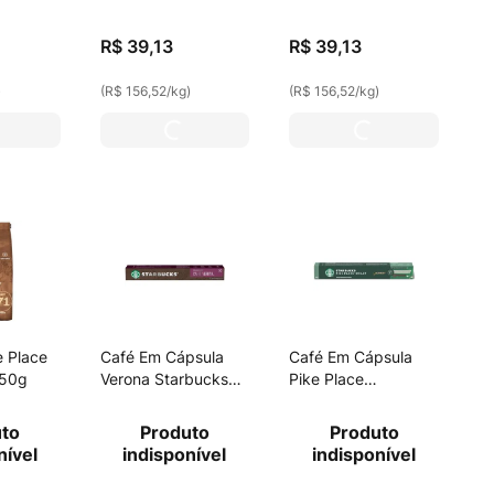
250g
R$
39
,
13
R$
39
,
13
)
(
R$ 156,52
/
kg
)
(
R$ 156,52
/
kg
)
e Place
Café Em Cápsula
Café Em Cápsula
250g
Verona Starbucks
Pike Place
55g
Starbucks 53g
uto
Produto
Produto
nível
indisponível
indisponível