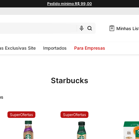
Pedido mínimo R$ 99,00
Minhas Lis
as Exclusivas Site
Importados
Para Empresas
Starbucks
SuperOfertas
SuperOfertas