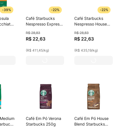
-
39%
-
22%
-
22%
psula
Café Starbucks
Café Starbucks
cchiato
Nespresso Expresso
Nespresso House
106,5g
Roast Com 10
Blend Lungo Com
R$
28
,
83
R$
28
,
83
Cápsulas 55g
10 Cápsulas 52g
R$
22
,
63
R$
22
,
63
)
(
R$ 411,45
/
kg
)
(
R$ 435,19
/
kg
)
 Medium
Café Em Pó Verona
Café Em Pó House
arbucks
Starbucks 250g
Blend Starbucks