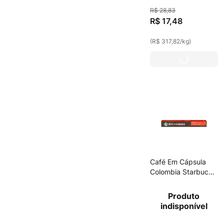
55g
R$
28
,
83
R$
17
,
48
(
R$ 317,82
/
kg
)
Café Em Cápsula
Colombia Starbucks
57g
Produto
indisponível