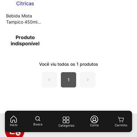
Bebida Mista
Tampico 450ml
Frutas Citricas
Produto
indisponível
Você viu todos os
1
produtos
1
Busca
Início
Conta
Categorias
Receba ofertas e descontos exclusivos!