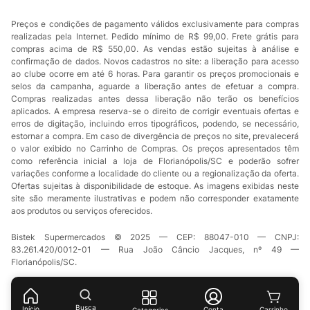
Preços e condições de pagamento válidos exclusivamente para compras
realizadas pela Internet. Pedido mínimo de R$ 99,00. Frete grátis para
compras acima de R$ 550,00. As vendas estão sujeitas à análise e
confirmação de dados. Novos cadastros no site: a liberação para acesso
ao clube ocorre em até 6 horas. Para garantir os preços promocionais e
selos da campanha, aguarde a liberação antes de efetuar a compra.
Compras realizadas antes dessa liberação não terão os benefícios
aplicados. A empresa reserva-se o direito de corrigir eventuais ofertas e
erros de digitação, incluindo erros tipográficos, podendo, se necessário,
estornar a compra. Em caso de divergência de preços no site, prevalecerá
o valor exibido no Carrinho de Compras. Os preços apresentados têm
como referência inicial a loja de Florianópolis/SC e poderão sofrer
variações conforme a localidade do cliente ou a regionalização da oferta.
Ofertas sujeitas à disponibilidade de estoque. As imagens exibidas neste
site são meramente ilustrativas e podem não corresponder exatamente
aos produtos ou serviços oferecidos.
Bistek Supermercados © 2025 — CEP: 88047-010 — CNPJ:
83.261.420/0012-01 — Rua João Câncio Jacques, nº 49 —
Florianópolis/SC.
Busca
Início
Conta
Categorias