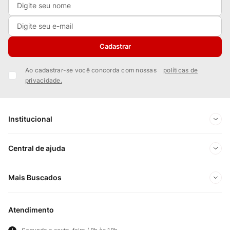
Cadastrar
Ao cadastrar-se você concorda com nossas
políticas de
privacidade.
Institucional
Sobre Nós
Central de ajuda
Nossas Lojas
Minha conta
Mais Buscados
Trabalhe conosco
Meus pedidos
Ofertas Exclusivas do Site
Privacidade e Segurança
Atendimento
Acompanhe seu pedido
Importados
Panfletos lojas físicas