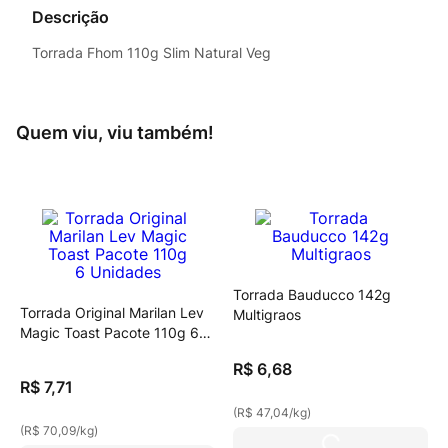
Descrição
Torrada Fhom 110g Slim Natural Veg
Quem viu, viu também!
Torrada Bauducco 142g
Torrada Original Marilan Lev
Multigraos
Magic Toast Pacote 110g 6
Unidades
R$
6
,
68
R$
7
,
71
(
R$ 47,04
/
kg
)
(
R$ 70,09
/
kg
)