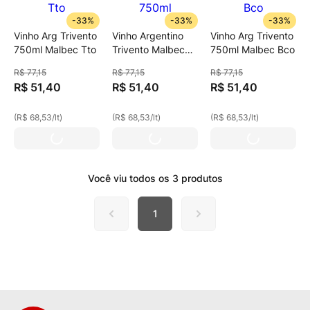
-
33%
-
33%
-
33%
Vinho Arg Trivento
Vinho Argentino
Vinho Arg Trivento
750ml Malbec Tto
Trivento Malbec
750ml Malbec Bco
Rose 750ml
R$
77
,
15
R$
77
,
15
R$
77
,
15
R$
51
,
40
R$
51
,
40
R$
51
,
40
(
R$ 68,53
/
lt
)
(
R$ 68,53
/
lt
)
(
R$ 68,53
/
lt
)
Você viu todos os
3
produtos
1