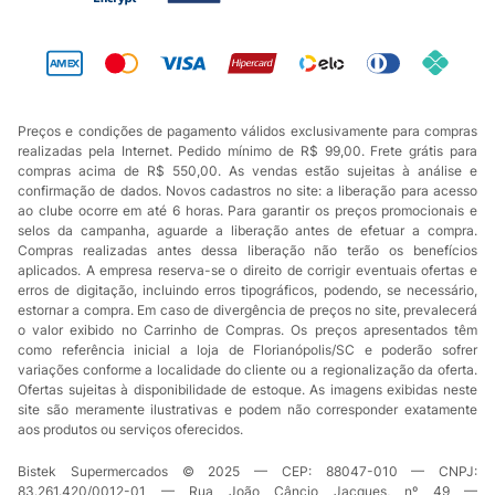
Preços e condições de pagamento válidos exclusivamente para compras
realizadas pela Internet. Pedido mínimo de R$ 99,00. Frete grátis para
compras acima de R$ 550,00. As vendas estão sujeitas à análise e
confirmação de dados. Novos cadastros no site: a liberação para acesso
ao clube ocorre em até 6 horas. Para garantir os preços promocionais e
selos da campanha, aguarde a liberação antes de efetuar a compra.
Compras realizadas antes dessa liberação não terão os benefícios
aplicados. A empresa reserva-se o direito de corrigir eventuais ofertas e
erros de digitação, incluindo erros tipográficos, podendo, se necessário,
estornar a compra. Em caso de divergência de preços no site, prevalecerá
o valor exibido no Carrinho de Compras. Os preços apresentados têm
como referência inicial a loja de Florianópolis/SC e poderão sofrer
variações conforme a localidade do cliente ou a regionalização da oferta.
Ofertas sujeitas à disponibilidade de estoque. As imagens exibidas neste
site são meramente ilustrativas e podem não corresponder exatamente
aos produtos ou serviços oferecidos.
Bistek Supermercados © 2025 — CEP: 88047-010 — CNPJ:
83.261.420/0012-01 — Rua João Câncio Jacques, nº 49 —