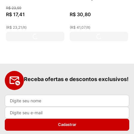
R$
23
,
59
R$
17
,
41
R$
30
,
80
(
R$ 23,21
/
lt
)
(
R$ 41,07
/
lt
)
Receba ofertas e descontos exclusivos!
Cadastrar