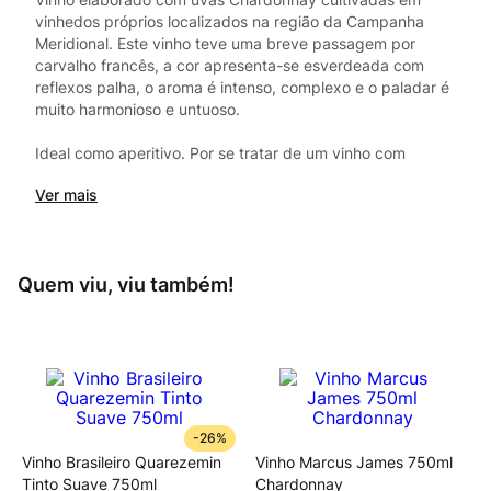
vinhedos próprios localizados na região da Campanha
Meridional. Este vinho teve uma breve passagem por
carvalho francês, a cor apresenta-se esverdeada com
reflexos palha, o aroma é intenso, complexo e o paladar é
muito harmonioso e untuoso.
Ideal como aperitivo. Por se tratar de um vinho com
passagem em carvalho este vinho harmoniza com
Ver mais
comidas de estrutura média e por contraposição se
equilibra muito bem com pratos com tendência à sucu
Quem viu, viu também!
-
26%
Vinho Brasileiro Quarezemin
Vinho Marcus James 750ml
Tinto Suave 750ml
Chardonnay