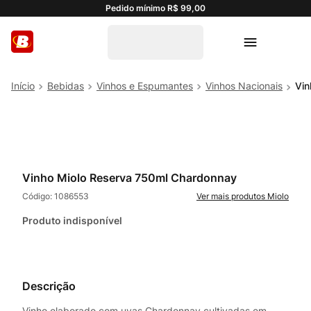
Pedido mínimo R$ 99,00
Bebidas
Vinhos e Espumantes
Vinhos Nacionais
Vin
Vinho Miolo Reserva 750ml Chardonnay
Código:
1086553
Miolo
Produto indisponível
Descrição
Vinho elaborado com uvas Chardonnay cultivadas em