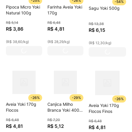
-
25%
-
26%
-
54%
Pipoca Micro Yoki
Farinha Aveia Yoki
Sagu Yoki 500g
Natural 100g
170g
R$
5
,
14
R$
6
,
48
R$
13
,
38
R$
3
,
86
R$
4
,
81
R$
6
,
15
(
R$ 38,60
/
kg
)
(
R$ 28,29
/
kg
)
(
R$ 12,30
/
kg
)
-
26%
-
29%
-
26%
Aveia Yoki 170g
Canjica Milho
Aveia Yoki 170g
Flocos
Branca Yoki 400g
Flocos Finos
Cristal
R$
6
,
48
R$
7
,
20
R$
6
,
48
R$
4
,
81
R$
5
,
12
R$
4
,
81