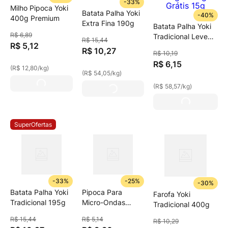
-
33%
Milho Pipoca Yoki
Batata Palha Yoki
-
40%
400g Premium
Extra Fina 190g
Batata Palha Yoki
R$
6
,
89
Tradicional Leve
R$
15
,
44
R$
5
,
12
105g Pague 90g
R$
10
,
27
R$
10
,
19
Grátis 15g
R$
6
,
15
(
R$ 12,80
/
kg
)
(
R$ 54,05
/
kg
)
(
R$ 58,57
/
kg
)
SuperOfertas
-
33%
-
25%
-
30%
Batata Palha Yoki
Pipoca Para
Farofa Yoki
Tradicional 195g
Micro-Ondas
Tradicional 400g
Manteiga De
R$
15
,
44
R$
5
,
14
R$
10
,
29
Cinema Yoki 100g