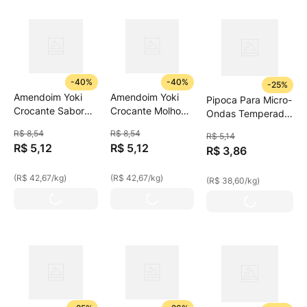
-
40%
-
40%
-
25%
Amendoim Yoki
Amendoim Yoki
Pipoca Para Micro-
Crocante Sabor
Crocante Molho
Ondas Temperada
Do Chef Alho E
De Pimenta 120g
Yoki 100g
R$
8
,
54
R$
8
,
54
R$
5
,
14
Limão 120g
R$
5
,
12
R$
5
,
12
R$
3
,
86
(
R$ 42,67
/
kg
)
(
R$ 42,67
/
kg
)
(
R$ 38,60
/
kg
)