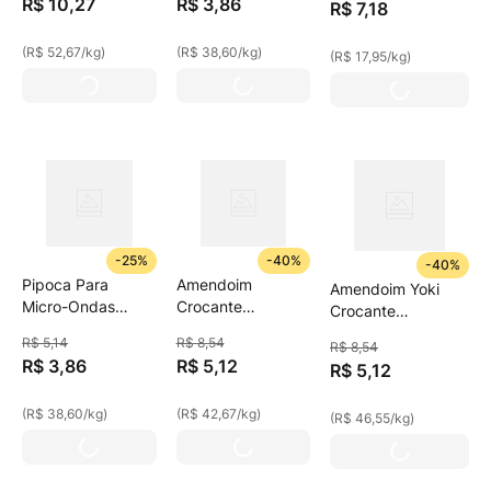
R$
10
,
27
R$
3
,
86
R$
7
,
18
(
R$ 52,67
/
kg
)
(
R$ 38,60
/
kg
)
(
R$ 17,95
/
kg
)
-
25%
-
40%
-
40%
Pipoca Para
Amendoim
Amendoim Yoki
Micro-Ondas
Crocante
Crocante
Natural Com Sal
Levemente
Costelinha Com
R$
5
,
14
R$
8
,
54
R$
8
,
54
Yoki 100g
Salgado Yoki 120g
Limão 110g
R$
3
,
86
R$
5
,
12
R$
5
,
12
(
R$ 38,60
/
kg
)
(
R$ 42,67
/
kg
)
(
R$ 46,55
/
kg
)