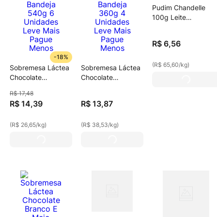
Pudim Chandelle
100g Leite
Condensado
R$
6
,
56
-
18%
(
R$ 65,60
/
kg
)
Sobremesa Láctea
Sobremesa Láctea
Chocolate
Chocolate
Chandelle Bandeja
Chandelle Bandeja
R$
17
,
48
540g 6 Unidades
360g 4 Unidades
R$
14
,
39
R$
13
,
87
Leve Mais Pague
Leve Mais Pague
Menos
Menos
(
R$ 26,65
/
kg
)
(
R$ 38,53
/
kg
)