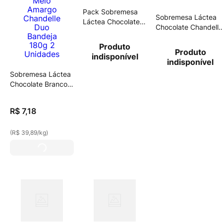
Pack Sobremesa
Sobremesa Láctea
Láctea Chocolate
Chocolate Chandell
Chandelle Bandeja
Bandeja 180g 2
720g 2 Unidades
Produto
Unidades
Leve Mais Pague
Produto
indisponível
Menos
indisponível
Sobremesa Láctea
Chocolate Branco E
Meio Amargo
Chandelle Duo
R$
7
,
18
Bandeja 180g 2
Unidades
(
R$ 39,89
/
kg
)