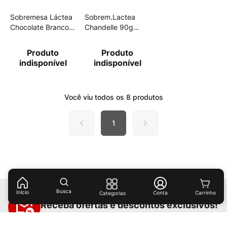
Sobremesa Láctea
Sobrem.Lactea
Chocolate Branco
Chandelle 90g
Chandelle Bandeja
Chant/Choco
360g 4 Unidades
Produto
Produto
indisponível
indisponível
Você viu todos os
8
produtos
1
Busca
Início
Conta
Categorias
Receba ofertas e descontos exclusivos!