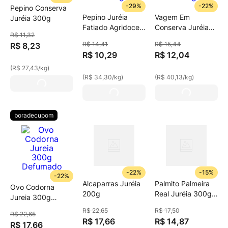
-
29%
-
22%
Pepino Conserva
Pepino Juréia
Vagem Em
Juréia 300g
Fatiado Agridoce
Conserva Juréia
R$
11
,
32
300g
300g
R$
14
,
41
R$
15
,
44
R$
8
,
23
R$
10
,
29
R$
12
,
04
(
R$ 27,43
/
kg
)
(
R$ 34,30
/
kg
)
(
R$ 40,13
/
kg
)
boradecupom
-
22%
-
15%
-
22%
Alcaparras Juréia
Palmito Palmeira
Ovo Codorna
200g
Real Juréia 300g
Jureia 300g
Rodela
Defumado
R$
22
,
65
R$
17
,
50
R$
22
,
65
R$
17
,
66
R$
14
,
87
R$
17
,
66