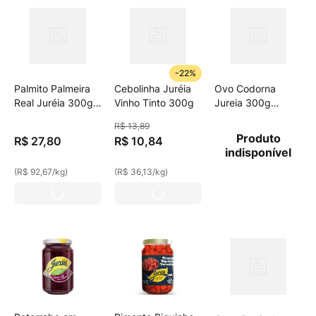
-
22%
Palmito Palmeira
Cebolinha Juréia
Ovo Codorna
Real Juréia 300g
Vinho Tinto 300g
Jureia 300g
Tolete
C/Azeitona
R$
13
,
89
Produto
R$
27
,
80
R$
10
,
84
indisponível
(
R$ 92,67
/
kg
)
(
R$ 36,13
/
kg
)