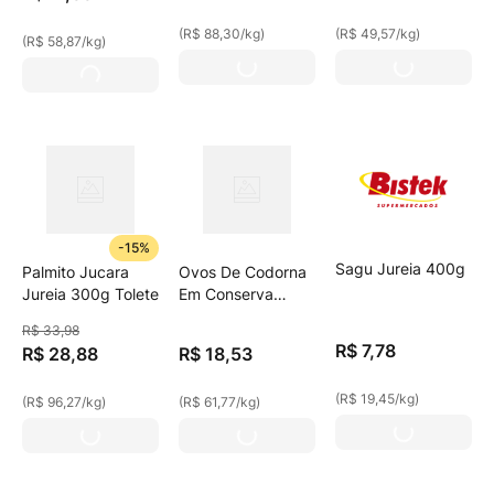
(
R$ 88,30
/
kg
)
(
R$ 49,57
/
kg
)
(
R$ 58,87
/
kg
)
-
15%
Sagu Jureia 400g
Palmito Jucara
Ovos De Codorna
Jureia 300g Tolete
Em Conserva
Juréia 300g
R$
33
,
98
R$
7
,
78
R$
28
,
88
R$
18
,
53
(
R$ 19,45
/
kg
)
(
R$ 96,27
/
kg
)
(
R$ 61,77
/
kg
)