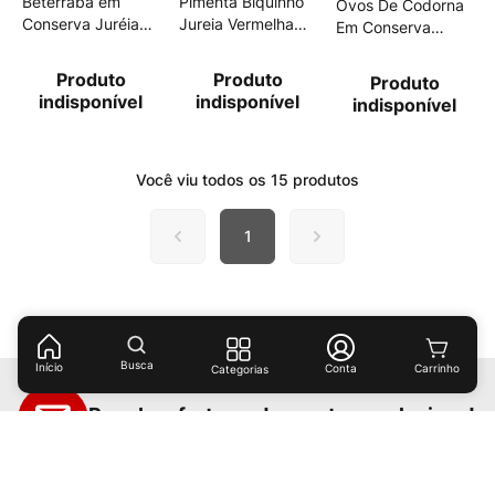
Beterraba em
Pimenta Biquinho
Ovos De Codorna
Conserva Juréia
Jureia Vermelha
Em Conserva
300g
200g
Juréia 180g Sachê
Produto
Produto
Produto
indisponível
indisponível
indisponível
Você viu todos os
15
produtos
1
Busca
Início
Conta
Categorias
Receba ofertas e descontos exclusivos!