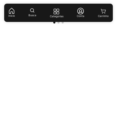
(
R$ 9,10
/
kg
)
Busca
Início
Conta
Categorias
Receba ofertas e descontos exclusivos!
Cadastrar
Ao cadastrar-se você concorda com nossas
políticas de
privacidade.