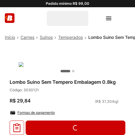
Pedido mínimo R$ 99,00
Carnes
Suínos
Temperados
Lombo Suino Sem Tem
Lombo Suino Sem Tempero Embalagem 0.8kg
Código:
3030121
R$
29
,
84
(
R$ 37,30
/
kg
)
Formas de pagamento