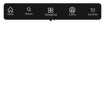
(
R$ 37,30
/
kg
)
(
R$ 21,85
/
kg
)
Busca
Início
Conta
Categorias
Receba ofertas e descontos exclusivos!
Cadastrar
Ao cadastrar-se você concorda com nossas
políticas de
privacidade.