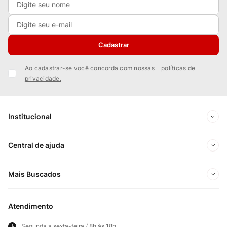
Cadastrar
Ao cadastrar-se você concorda com nossas
políticas de
privacidade.
Institucional
Sobre Nós
Central de ajuda
Nossas Lojas
Minha conta
Mais Buscados
Trabalhe conosco
Meus pedidos
Ofertas Exclusivas do Site
Privacidade e Segurança
Atendimento
Acompanhe seu pedido
Importados
Panfletos lojas físicas
Segunda a sexta-feira / 8h às 18h