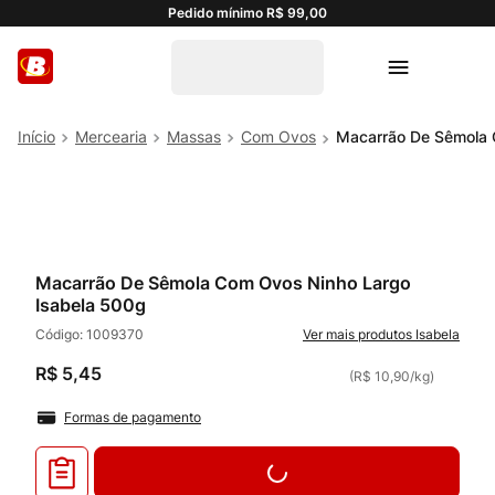
Pedido mínimo R$ 99,00
Mercearia
Massas
Com Ovos
Macarrão De Sêmola 
Macarrão De Sêmola Com Ovos Ninho Largo
Isabela 500g
Código:
1009370
Isabela
R$
5
,
45
(
R$ 10,90
/
kg
)
Formas de pagamento