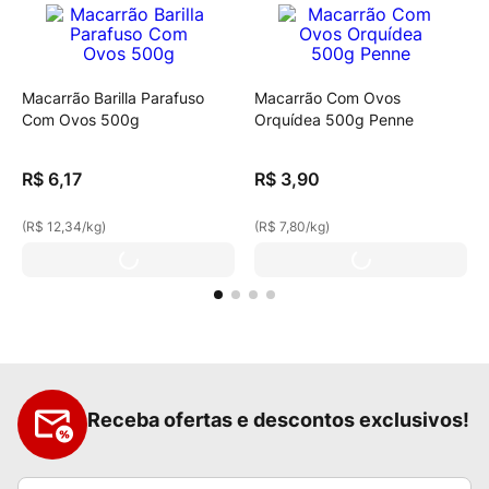
Macarrão Barilla Parafuso
Macarrão Com Ovos
Com Ovos 500g
Orquídea 500g Penne
R$
6
,
17
R$
3
,
90
(
R$ 12,34
/
kg
)
(
R$ 7,80
/
kg
)
Receba ofertas e descontos exclusivos!