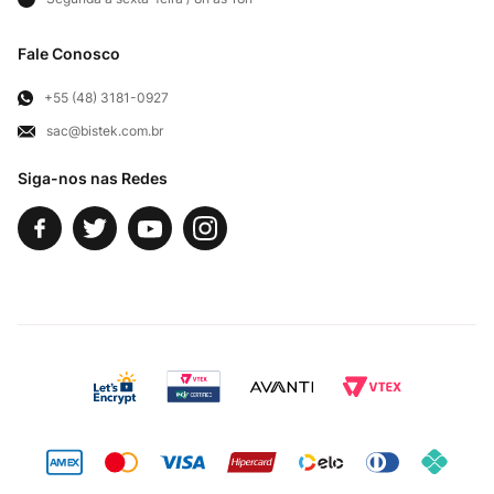
Frete e Entregas
Cortes Britânicos
Clube Bistek
Troca e Devoluções
Fale Conosco
Para Empresas
Televendas
Exercício de Direito
+55 (48) 3181-0927
sac@bistek.com.br
Fale Conosco
Siga-nos nas Redes