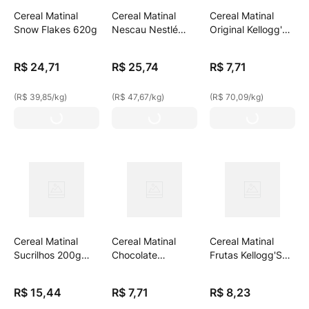
Cereal Matinal
Cereal Matinal
Cereal Matinal
Snow Flakes 620g
Nescau Nestlé
Original Kellogg'S
540g
Sucrilhos Pacote
110g
R$
24
,
71
R$
25
,
74
R$
7
,
71
(
R$ 39,85
/
kg
)
(
R$ 47,67
/
kg
)
(
R$ 70,09
/
kg
)
Cereal Matinal
Cereal Matinal
Cereal Matinal
Sucrilhos 200g
Chocolate
Frutas Kellogg'S
Ovomaltine
Kellogg'S Sucrilhos
Froot Loops Sachê
Pacote 110g
100g
R$
15
,
44
R$
7
,
71
R$
8
,
23