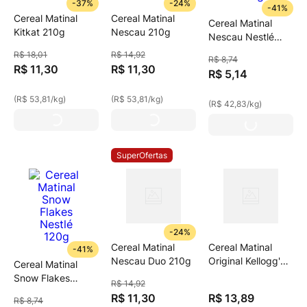
-
37%
-
24%
-
41%
Cereal Matinal
Cereal Matinal
Cereal Matinal
Kitkat 210g
Nescau 210g
Nescau Nestlé
120g
R$
18
,
01
R$
14
,
92
R$
8
,
74
R$
11
,
30
R$
11
,
30
R$
5
,
14
(
R$ 53,81
/
kg
)
(
R$ 53,81
/
kg
)
(
R$ 42,83
/
kg
)
SuperOfertas
-
24%
Cereal Matinal
Cereal Matinal
-
41%
Nescau Duo 210g
Original Kellogg'S
Cereal Matinal
Sucrilhos 240g
Snow Flakes
R$
14
,
92
Nestlé 120g
R$
11
,
30
R$
13
,
89
R$
8
,
74