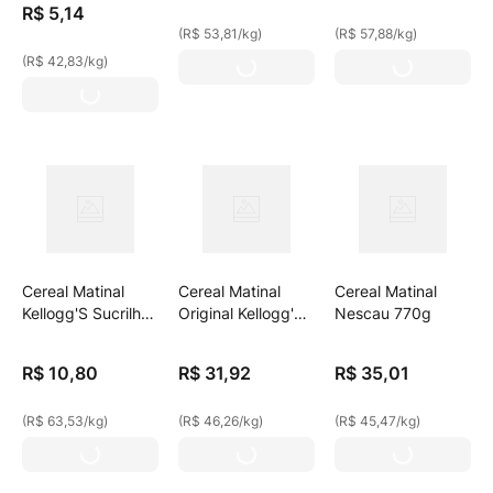
R$
5
,
14
(
R$ 53,81
/
kg
)
(
R$ 57,88
/
kg
)
(
R$ 42,83
/
kg
)
Cereal Matinal
Cereal Matinal
Cereal Matinal
Kellogg'S Sucrilhos
Original Kellogg'S
Nescau 770g
Caixa 170g
Sucrilhos 690g
R$
10
,
80
R$
31
,
92
R$
35
,
01
(
R$ 63,53
/
kg
)
(
R$ 46,26
/
kg
)
(
R$ 45,47
/
kg
)