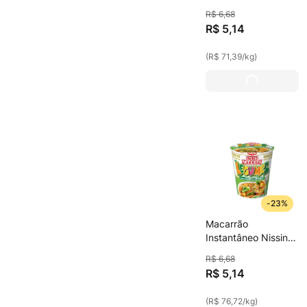
Cup Noodles 72g
R$
6
,
68
Bolonhesa
R$
5
,
14
(
R$ 71,39
/
kg
)
-
23%
Macarrão
Instantâneo Nissin
Cup Noodles 65g
R$
6
,
68
Legumes
R$
5
,
14
(
R$ 76,72
/
kg
)