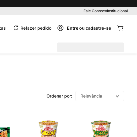
Pedido mínimo R$ 99,00
Fale Conosco
Institucional
tas
Refazer pedido
Relevância