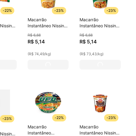
-
22%
-
23%
-
23%
Macarrão
Macarrão
Nissin
Instantâneo Nissin
Instantâneo Nissin
500g
Cup Noodles 69g
Cup Noodles 70g
R$
6
,
68
R$
6
,
68
Cheddar
Yakissoba
R$
5
,
14
R$
5
,
14
(
R$ 74,49
/
kg
)
(
R$ 73,43
/
kg
)
-
22%
-
23%
-
23%
Macarrão
Macarrão
Instantâneo
Instantâneo Nissin
Nissin