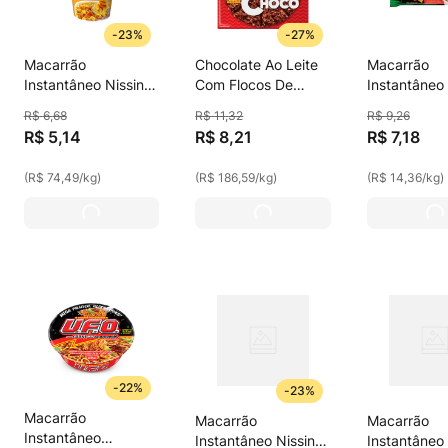
-
23%
-
27%
Macarrão
Chocolate Ao Leite
Macarrão
Instantâneo Nissin
Com Flocos De
Instantâneo 
Cup Noodles 71g
Milho Nissin Croc
Yakissoba 
R$
6
,
68
R$
11
,
32
R$
9
,
26
Galinha Caipira
Choco Caixa 44g
Desidratado
R$
5
,
14
R$
8
,
21
R$
7
,
18
(
R$ 74,49
/
kg
)
(
R$ 186,59
/
kg
)
(
R$ 14,36
/
kg
)
-
22%
-
23%
Macarrão
Macarrão
Macarrão
Instantâneo
Instantâneo Nissin
Instantâneo 