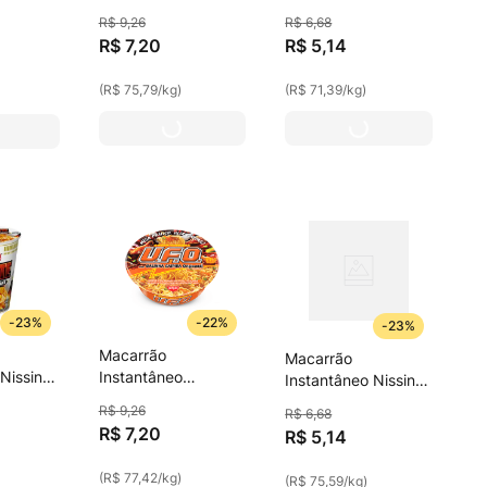
Yakissoba Legumes
Cup Noodles 72g
s 70g
R$
9
,
26
R$
6
,
68
Com Molho Oriental
Frango E Requeijão
hurrasco
R$
7
,
20
R$
5
,
14
Nissin U.F.O.
Bandeja 95g
(
R$ 75,79
/
kg
)
(
R$ 71,39
/
kg
)
-
23%
-
22%
-
23%
Macarrão
Macarrão
Nissin
Instantâneo
Instantâneo Nissin
s
Yakissoba Galinha
Cup Noodles 68g
R$
9
,
26
R$
6
,
68
ira
Caipira Original
Parmegiana De
R$
7
,
20
R$
5
,
14
Nissin U.F.O.
Carne
Bandeja 93g
(
R$ 77,42
/
kg
)
(
R$ 75,59
/
kg
)