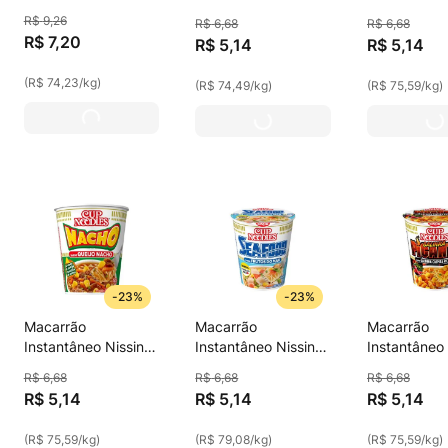
Yakissoba Carne
Cup Noodles 69g
Cup Noodle
R$
9
,
26
R$
6
,
68
R$
6
,
68
Com Molho Japonês
Carne
Costela / C
R$
7
,
20
R$
5
,
14
R$
5
,
14
Nissin U.F.O.
Bandeja 97g
(
R$ 74,23
/
kg
)
(
R$ 74,49
/
kg
)
(
R$ 75,59
/
kg
)
-
23%
-
23%
Macarrão
Macarrão
Macarrão
Instantâneo Nissin
Instantâneo Nissin
Instantâneo 
Cup Noodles 68g
Cup Noodles 65g
Sup Noodle
R$
6
,
68
R$
6
,
68
R$
6
,
68
Queijo Nacho
Frutos Do Mar
Galinha Caip
R$
5
,
14
R$
5
,
14
R$
5
,
14
Picante 68g
(
R$ 75,59
/
kg
)
(
R$ 79,08
/
kg
)
(
R$ 75,59
/
kg
)