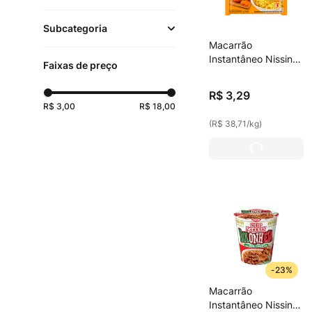
Massas
(
41
)
Subcategoria
Chocolates, Doces e
Macarrão
Mercearia
(
43
)
Salgadinhos
(
2
)
Instantâneo Nissin
Faixas de preço
Galinha Caipira 85g
Instantâneas
(
41
)
R$
3
,
29
R$ 3,00
R$ 18,00
Chocolates em Barra
(
R$ 38,71
/
kg
)
e Tabletes
(
2
)
-
23%
Macarrão
Instantâneo Nissin