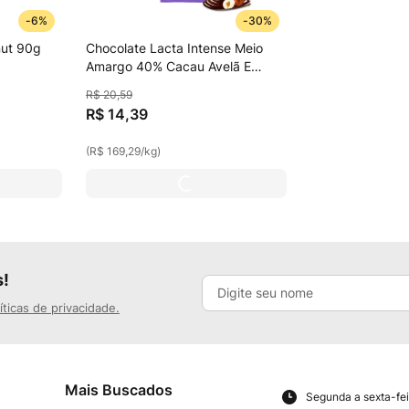
-
6%
-
30%
nut 90g
Chocolate Lacta Intense Meio
Amargo 40% Cacau Avelã E
Crocante De Cacau 85g
R$
20
,
59
R$
14
,
39
(
R$ 169,29
/
kg
)
s!
íticas de privacidade.
Mais Buscados
Segunda a sexta-fei