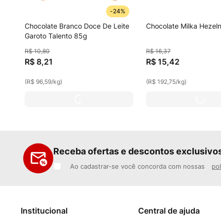
-
24%
Chocolate Branco Doce De Leite
Chocolate Milka Hezel
Garoto Talento 85g
R$
10
,
80
R$
16
,
37
R$
8
,
21
R$
15
,
42
(
R$ 96,59
/
kg
)
(
R$ 192,75
/
kg
)
Receba ofertas e descontos exclusivo
Ao cadastrar-se você concorda com nossas
pol
Institucional
Central de ajuda