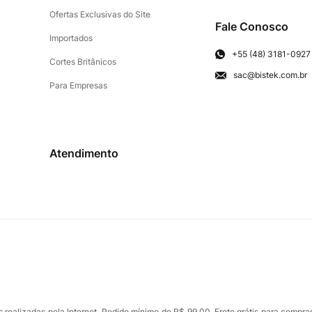
Ofertas Exclusivas do Site
Fale Conosco
Importados
+55 (48) 3181-0927
Cortes Britânicos
sac@bistek.com.br
Para Empresas
Atendimento
ealizadas pela Internet. Pedido mínimo de R$ 99,00. Frete grátis para compra