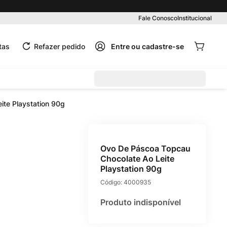
Pedido mínimo R$ 99,00
Fale Conosco
Institucional
tas
Refazer pedido
ite Playstation 90g
Ovo De Páscoa Topcau
Chocolate Ao Leite
Playstation 90g
Código:
4000935
Produto indisponível