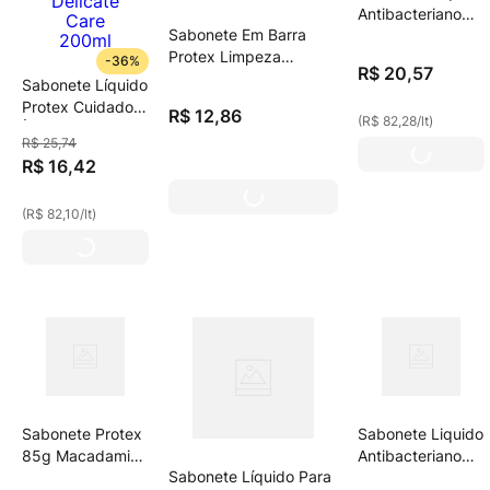
Antibacteriano
Sabonete Em Barra
Para Corpo
Protex Limpeza
Protex 250ml
-
36%
R$
20
,
57
Profunda 3x85g
Serum Retinol +
Sabonete Líquido
Niacinamida
Protex Cuidado
R$
12
,
86
(
R$ 82,28
/
lt
)
Íntimo Delicate
R$
25
,
74
Care 200ml
R$
16
,
42
(
R$ 82,10
/
lt
)
Sabonete Protex
Sabonete Liquido
85g Macadamia
Antibacteriano
Sabonete Líquido Para
C/6 L+P-
Para Corpo