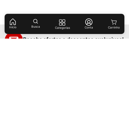
Busca
Início
Conta
Categorias
Receba ofertas e descontos exclusivos!
Cadastrar
Ao cadastrar-se você concorda com nossas
políticas de
privacidade.
Institucional