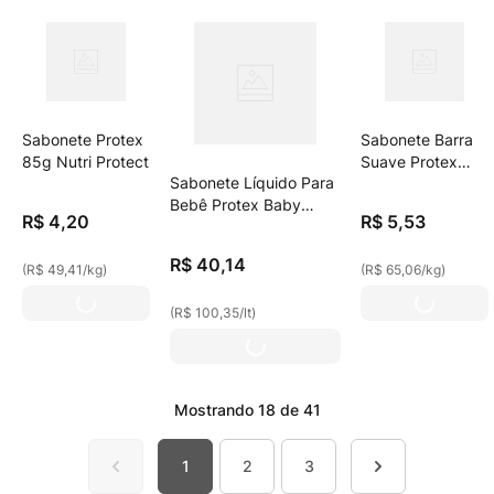
Sabonete Protex
Sabonete Barra
85g Nutri Protect
Suave Protex
Sabonete Líquido Para
Baby Proteção
Bebê Protex Baby
Delicada Caixa
R$
4
,
20
R$
5
,
53
Glicerina Natural 400ml
85g
R$
40
,
14
(
R$ 49,41
/
kg
)
(
R$ 65,06
/
kg
)
(
R$ 100,35
/
lt
)
Mostrando
18 de 41
1
2
3