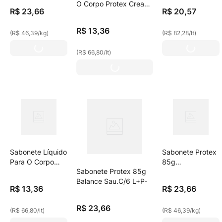
O Corpo Protex Cream
Protex Serum
R$
23
,
66
R$
20
,
57
Refil 200ml
Ácido Hialurônico
250ml
R$
13
,
36
(
R$ 46,39
/
kg
)
(
R$ 82,28
/
lt
)
(
R$ 66,80
/
lt
)
Sabonete Líquido
Sabonete Protex
Para O Corpo
85g
Sabonete Protex 85g
Protex Limpeza
Limp.Profun.C/6
Balance Sau.C/6 L+P-
Profunda Refil
L+P-
R$
13
,
36
R$
23
,
66
200ml
R$
23
,
66
(
R$ 66,80
/
lt
)
(
R$ 46,39
/
kg
)