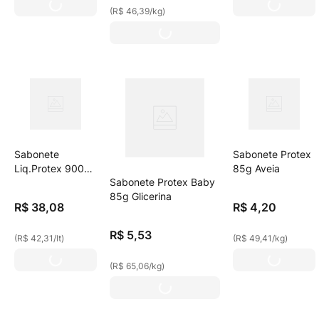
(
R$ 46,39
/
kg
)
Sabonete
Sabonete Protex
Liq.Protex 900ml
85g Aveia
Sabonete Protex Baby
Vitamina E Rf
85g Glicerina
R$
38
,
08
R$
4
,
20
R$
5
,
53
(
R$ 42,31
/
lt
)
(
R$ 49,41
/
kg
)
(
R$ 65,06
/
kg
)