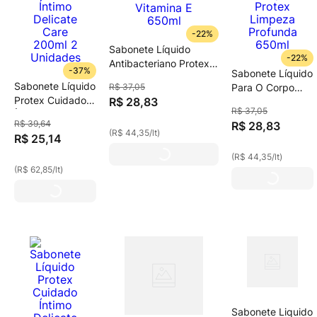
-
22%
Sabonete Líquido
-
22%
Antibacteriano Protex
-
37%
Sabonete Líquido
Nutri Protect Vitamina
Sabonete Líquido
R$
37
,
05
Para O Corpo
E 650ml
Protex Cuidado
R$
28
,
83
Protex Limpeza
R$
37
,
05
Íntimo Delicate
Profunda 650ml
R$
39
,
64
R$
28
,
83
Care 200ml 2
(
R$ 44,35
/
lt
)
R$
25
,
14
Unidades
(
R$ 44,35
/
lt
)
(
R$ 62,85
/
lt
)
Sabonete Liquido