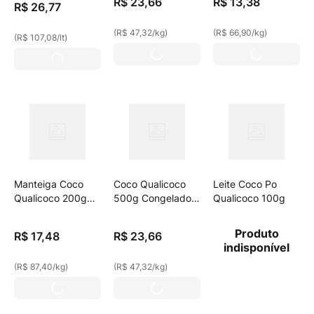
R$
23
,
66
R$
13
,
38
R$
26
,
77
(
R$ 47,32
/
kg
)
(
R$ 66,90
/
kg
)
(
R$ 107,08
/
lt
)
Manteiga Coco
Coco Qualicoco
Leite Coco Po
Qualicoco 200g
500g Congelado
Qualicoco 100g
C/Sal
Fios Longo
Produto
R$
17
,
48
R$
23
,
66
indisponível
(
R$ 87,40
/
kg
)
(
R$ 47,32
/
kg
)