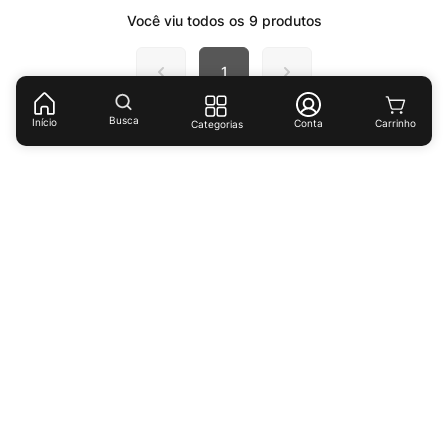
Você viu todos os
9
produtos
1
Busca
Início
Conta
Categorias
Receba ofertas e descontos exclusivos!
Cadastrar
Ao cadastrar-se você concorda com nossas
políticas de