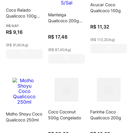
Acucar Coco
Coco Ralado
Qualicoco 100g
Manteiga
Qualicoco 100g
Qualicoco 200g
Flocado
R$
9
,
57
R$
11
,
32
Coco S/Sal
R$
9
,
16
R$
17
,
48
(
R$ 113,20
/
kg
)
(
R$ 91,60
/
kg
)
(
R$ 87,40
/
kg
)
Coco Coconut
Farinha Coco
Molho Shoyu Coco
500g Congelado
Qualicoco 200g
Qualicoco 250ml