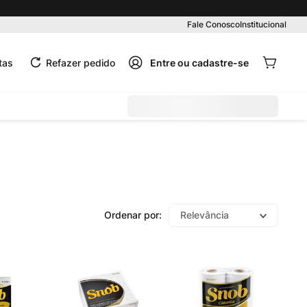
Pedido mínimo R$ 99,00
Fale Conosco
Institucional
tas
Refazer pedido
Relevância