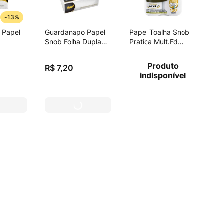
-
13%
 Papel
Guardanapo Papel
Papel Toalha Snob
Snob Folha Dupla
Pratica Mult.Fd
23,5 X 23,5cm
C/100f
Produto
R$
7
,
20
indisponível