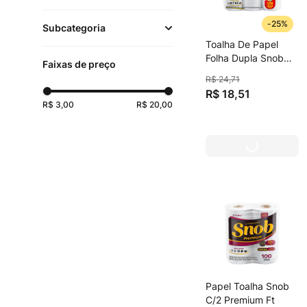
Descartáveis
(
1
)
-
25%
Subcategoria
Toalha De Papel
Bazar
(
8
)
Folha Dupla Snob
Faixas de preço
Clássica Pacote 3
R$
24
,
71
Unid
Papéis Toalha e
R$
18
,
51
Guardanapos
(
1
)
R$ 3,00
R$ 20,00
Papel Toalha Snob
C/2 Premium Ft