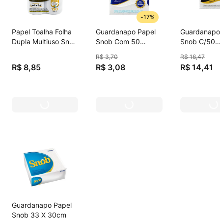
-
17%
Papel Toalha Folha
Guardanapo Papel
Guardanapo
Dupla Multiuso Snob
Snob Com 50
Snob C/50
Clássica 19cm X
Unidades 24x22cm
32,5x32,5
R$
3
,
70
R$
16
,
47
20cm Pacote 2
R$
8
,
85
R$
3
,
08
R$
14
,
41
Unid.
Guardanapo Papel
Snob 33 X 30cm