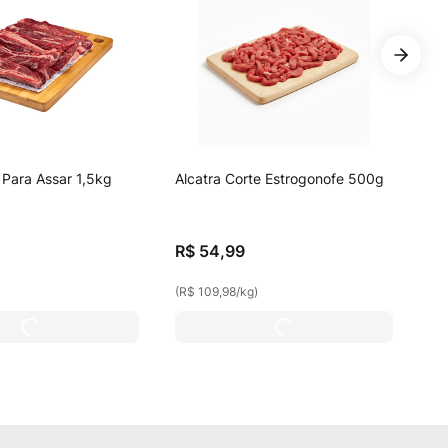
Para Assar 1,5kg
Alcatra Corte Estrogonofe 500g
R$
54
,
99
(
R$ 109,98
/
kg
)