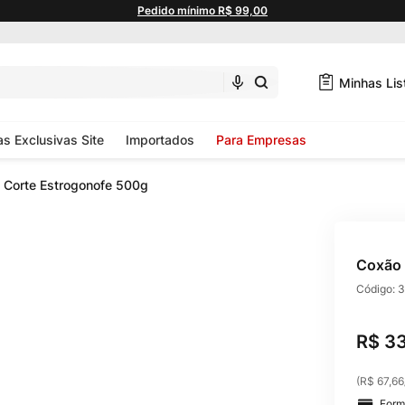
Pedido mínimo R$ 99,00
Minhas Lis
as Exclusivas Site
Importados
Para Empresas
 Corte Estrogonofe 500g
Coxão 
Código:
3
R$
3
(
R$ 67,66
Form