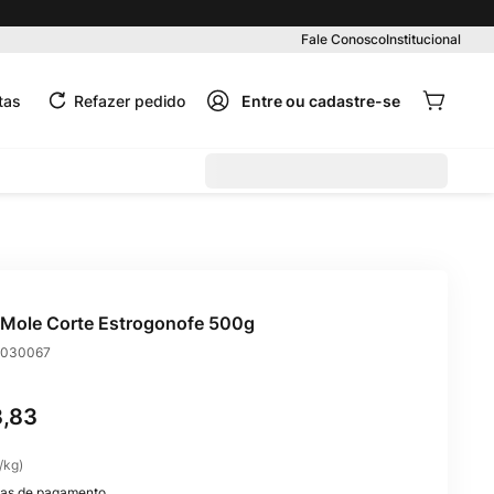
Pedido mínimo R$ 99,00
Fale Conosco
Institucional
tas
Refazer pedido
Mole Corte Estrogonofe 500g
030067
3
,
83
/
kg
)
as de pagamento