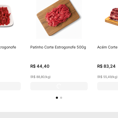
trogonofe
Patinho Corte Estrogonofe 500g
Acém Corte 
R$
44
,
40
R$
83
,
24
(
R$ 88,80
/
kg
)
(
R$ 55,49
/
kg
)