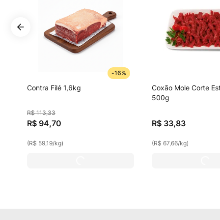
-
16%
Contra Filé 1,6kg
Coxão Mole Corte Es
500g
R$
113
,
33
R$
94
,
70
R$
33
,
83
(
R$ 59,19
/
kg
)
(
R$ 67,66
/
kg
)